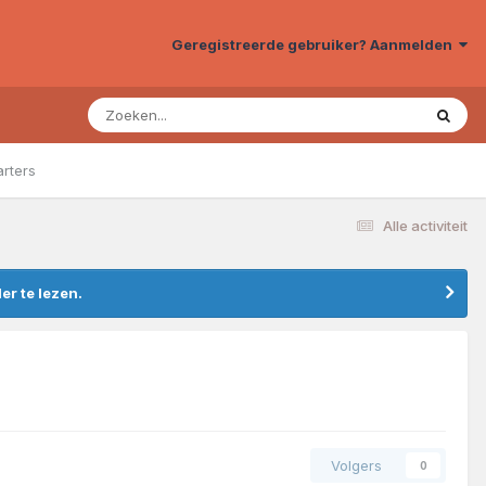
Geregistreerde gebruiker? Aanmelden
arters
Alle activiteit
r te lezen.
Volgers
0