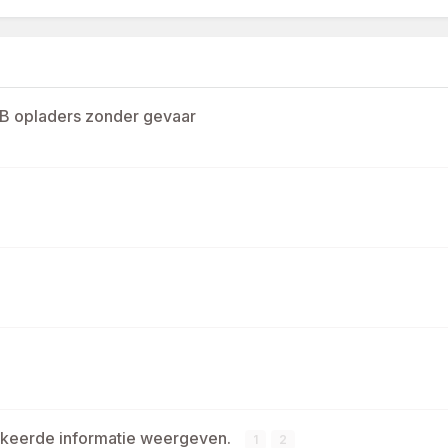
SB opladers zonder gevaar
keerde informatie weergeven.
1
2