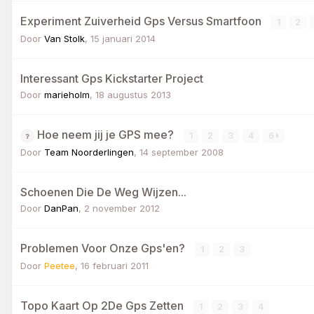
Experiment Zuiverheid Gps Versus Smartfoon
1
2
Door
Van Stolk
,
15 januari 2014
Interessant Gps Kickstarter Project
Door
marieholm
,
18 augustus 2013
Hoe neem jij je GPS mee?
1
2
3
4
6
Door
Team Noorderlingen
,
14 september 2008
Schoenen Die De Weg Wijzen...
Door
DanPan
,
2 november 2012
Problemen Voor Onze Gps'en?
1
2
3
Door
Peetee
,
16 februari 2011
Topo Kaart Op 2De Gps Zetten
1
2
3
4