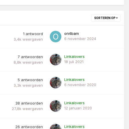
SORTEREN OP
on4bam
1
antwoord
6 november 2024
3,4k
weergaven
Linkalovers
7
antwoorden
18 juli 2021
8,8k
weergaven
Linkalovers
5
antwoorden
6 november 2020
3,3k
weergaven
Linkalovers
38
antwoorden
12 januari 2020
27,8k
weergaven
Linkalovers
26
antwoorden