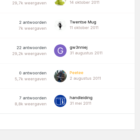
14 oktober 2011
29,7k
weergaven
Twentse Mug
2
antwoorden
11 oktober 2011
7k
weergaven
gw3nniej
22
antwoorden
31 augustus 2011
29,2k
weergaven
Peetee
0
antwoorden
2 augustus 2011
5,7k
weergaven
handleiding
7
antwoorden
31 mei 2011
8,8k
weergaven