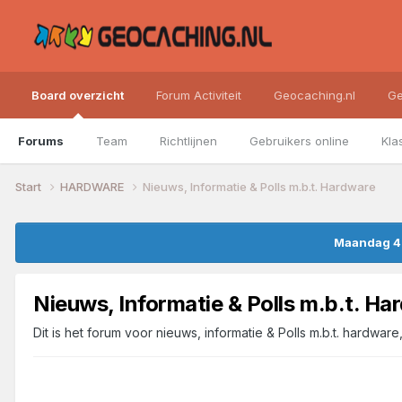
Board overzicht
Forum Activiteit
Geocaching.nl
Ge
Forums
Team
Richtlijnen
Gebruikers online
Kla
Start
HARDWARE
Nieuws, Informatie & Polls m.b.t. Hardware
Maandag 4 
Nieuws, Informatie & Polls m.b.t. Ha
Dit is het forum voor nieuws, informatie & Polls m.b.t. hardwar