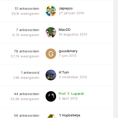
Japiejoo
51
antwoorden
27 januari 2014
29,1k
weergaven
MacDD
7
antwoorden
19 augustus 2013
6,7k
weergaven
guus&mary
78
antwoorden
7 juni 2013
57,7k
weergaven
A'Tuin
1
antwoord
3 november 2012
7,8k
weergaven
Prof. Y. Lupardi
44
antwoorden
5 april 2012
32,6k
weergaven
't Hopbelletje
56
antwoorden