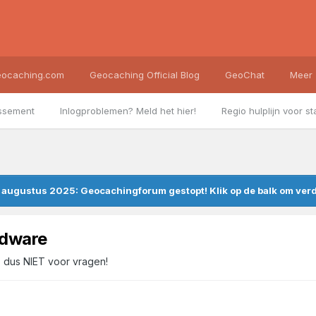
ocaching.com
Geocaching Official Blog
GeoChat
Meer
ssement
Inlogproblemen? Meld het hier!
Regio hulplijn voor st
augustus 2025: Geocachingforum gestopt! Klik op de balk om verde
rdware
e, dus NIET voor vragen!