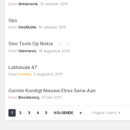
Door
dirklensink
,
12 oktober 2011
Gps
Door
GeoMullie
,
10 oktober 2011
Geo Tools Op Nokia
1
2
Door
Glennevis
,
18 augustus 2010
Latitutude 47
Door
Peetee
,
2 augustus 2011
Garmin Kondigt Nieuwe Etrex Serie Aan
Door
Bloodwoosj
,
31 mei 2011
1
2
3
4
5
VOLGENDE
Pagina 1 van 5