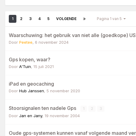
1
2
3
4
5
VOLGENDE
Pagina 1 van 5
Waarschuwing: het gebruik van niet alle (goedkope) U
Door
Peetee
,
6 november 2024
Gps kopen, waar?
Door
A'Tuin
,
15 juli 2021
iPad en geocaching
Door
Hub Janssen
,
5 november 2020
Stoorsignalen ten nadele Gps
1
2
3
Door
Jan en Jany
,
19 november 2004
Oude gps-systemen kunnen vanaf volgende maand ver