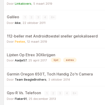
Door
Linkalovers
,
5 maart 2019
Galileo
1
2
3
4
6
Door
ikke
,
22 oktober 2011
112-beller met Androidtoestel sneller gelokaliseerd
Door
Peetee
,
12 maart 2019
Lijsten Op Etrex 30Xkrijgen
Door
Aadje57
,
25 april 2017
lijst
extrex
Garmin Oregon 650T, Toch Handig Zo'n Camera
Door
Team BeagleBrothers
,
3 oktober 2014
Gps-R Vs. Telefoon
1
2
3
4
6
Door
Flaker91
,
25 december 2013