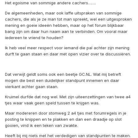
Het egoisme van sommige andere cachers…….
De algemeenheden, maar ook laffe uitspraken van sommige
cachers, die als je ze man tot man spreekt, wel een uitgesproken
mening en goeie ideeën hebben, maar op het forum blijkbaar
bang zijn om daar hun naam aan te verbinden. Om vooral maar
iedereen te vriend te houden?
Ik heb veel meer respect voor iemand die pal achter zijn mening
durft te gaan staan en daar met open vizier over te discussiëren.
Dat verwijt geldt soms ook een beetje GC.NL. Wat mij betreft
mogen die best een duidelijker standpunt innemen en daar
vierkant achter gaan staan.
Kruimel durfde dat nog wel. Met zijn uiteenzettingen van twee a4
tjes waar vaak geen speld tussen te krijgen was.
Maar modereren door stomweg 2 a4 tjes met forumregels in je
posting te knippen en te plakken en dan een draadje op slot
gooien, vind ik een teken van zwakte.
Heeft bij mij niets met het verdedigen van standpunten te maken.