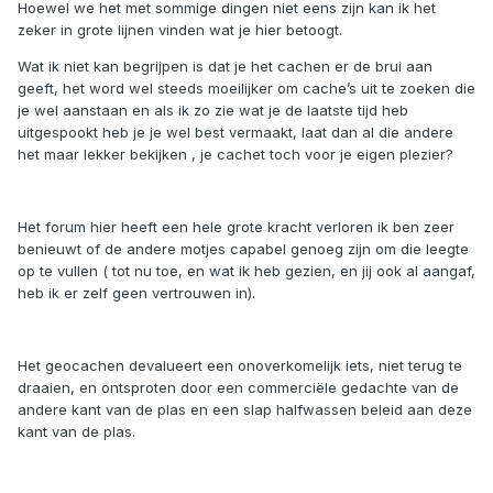
Hoewel we het met sommige dingen niet eens zijn kan ik het
zeker in grote lijnen vinden wat je hier betoogt.
Wat ik niet kan begrijpen is dat je het cachen er de brui aan
geeft, het word wel steeds moeilijker om cache’s uit te zoeken die
je wel aanstaan en als ik zo zie wat je de laatste tijd heb
uitgespookt heb je je wel best vermaakt, laat dan al die andere
het maar lekker bekijken , je cachet toch voor je eigen plezier?
Het forum hier heeft een hele grote kracht verloren ik ben zeer
benieuwt of de andere motjes capabel genoeg zijn om die leegte
op te vullen ( tot nu toe, en wat ik heb gezien, en jij ook al aangaf,
heb ik er zelf geen vertrouwen in).
Het geocachen devalueert een onoverkomelijk iets, niet terug te
draaien, en ontsproten door een commerciële gedachte van de
andere kant van de plas en een slap halfwassen beleid aan deze
kant van de plas.