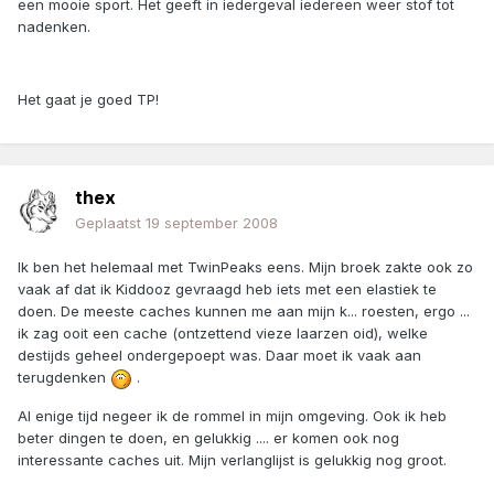
een mooie sport. Het geeft in iedergeval iedereen weer stof tot
nadenken.
Het gaat je goed TP!
thex
Geplaatst
19 september 2008
Ik ben het helemaal met TwinPeaks eens. Mijn broek zakte ook zo
vaak af dat ik Kiddooz gevraagd heb iets met een elastiek te
doen. De meeste caches kunnen me aan mijn k... roesten, ergo ...
ik zag ooit een cache (ontzettend vieze laarzen oid), welke
destijds geheel ondergepoept was. Daar moet ik vaak aan
terugdenken
.
Al enige tijd negeer ik de rommel in mijn omgeving. Ook ik heb
beter dingen te doen, en gelukkig .... er komen ook nog
interessante caches uit. Mijn verlanglijst is gelukkig nog groot.