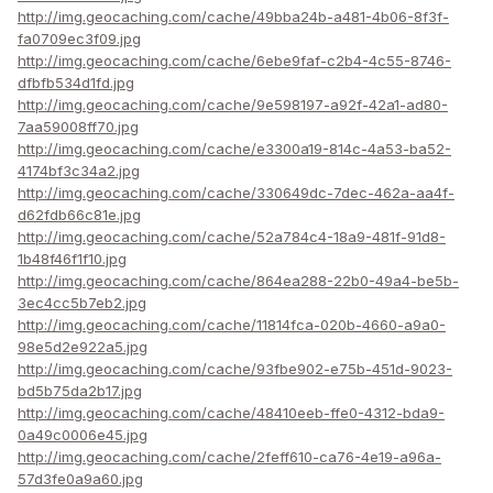
http://img.geocaching.com/cache/49bba24b-a481-4b06-8f3f-
fa0709ec3f09.jpg
http://img.geocaching.com/cache/6ebe9faf-c2b4-4c55-8746-
dfbfb534d1fd.jpg
http://img.geocaching.com/cache/9e598197-a92f-42a1-ad80-
7aa59008ff70.jpg
http://img.geocaching.com/cache/e3300a19-814c-4a53-ba52-
4174bf3c34a2.jpg
http://img.geocaching.com/cache/330649dc-7dec-462a-aa4f-
d62fdb66c81e.jpg
http://img.geocaching.com/cache/52a784c4-18a9-481f-91d8-
1b48f46f1f10.jpg
http://img.geocaching.com/cache/864ea288-22b0-49a4-be5b-
3ec4cc5b7eb2.jpg
http://img.geocaching.com/cache/11814fca-020b-4660-a9a0-
98e5d2e922a5.jpg
http://img.geocaching.com/cache/93fbe902-e75b-451d-9023-
bd5b75da2b17.jpg
http://img.geocaching.com/cache/48410eeb-ffe0-4312-bda9-
0a49c0006e45.jpg
http://img.geocaching.com/cache/2feff610-ca76-4e19-a96a-
57d3fe0a9a60.jpg