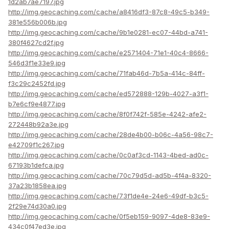
1d2ab7ae7197.jpg
http://img.geocaching.com/cache/a8416df3-87c8-49c5-b349-
381e556b006b.jpg
http://img.geocaching.com/cache/9b1e0281-ec07-44bd-a741-
380f4627cd2f.jpg
http://img.geocaching.com/cache/e2571404-71e1-40c4-8666-
546d3f1e33e9.jpg
http://img.geocaching.com/cache/71fab46d-7b5a-414c-84ff-
f3c29c2452fd.jpg
http://img.geocaching.com/cache/ed572888-129b-4027-a3f1-
b7e6cf9e4877.jpg
http://img.geocaching.com/cache/8f0f742f-585e-4242-afe2-
272448b92a3e.jpg
http://img.geocaching.com/cache/28de4b00-b06c-4a56-98c7-
e42709f1c267.jpg
http://img.geocaching.com/cache/0c0af3cd-1143-4bed-ad0c-
67193b1defca.jpg
http://img.geocaching.com/cache/70c79d5d-ad5b-4f4a-8320-
37a23b1858ea.jpg
http://img.geocaching.com/cache/73f1de4e-24e6-49df-b3c5-
2f29e74d30a0.jpg
http://img.geocaching.com/cache/0f5eb159-9097-4de8-83e9-
434c0f47ed3e.jpg