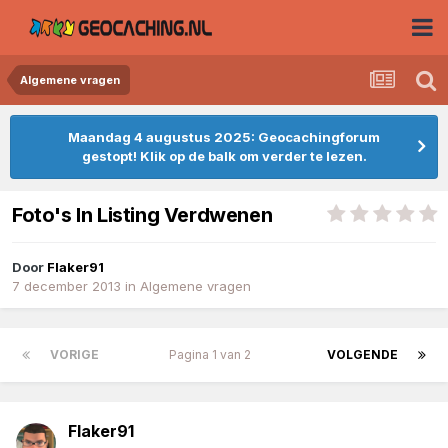
Algemene vragen
Maandag 4 augustus 2025: Geocachingforum
gestopt! Klik op de balk om verder te lezen.
Foto's In Listing Verdwenen
Door
Flaker91
7 december 2013
in
Algemene vragen
VORIGE
Pagina 1 van 2
VOLGENDE
Flaker91