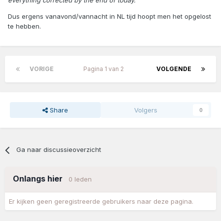
everything corrected by the end of today."
Dus ergens vanavond/vannacht in NL tijd hoopt men het opgelost
te hebben.
VORIGE
Pagina 1 van 2
VOLGENDE
Share
Volgers
0
Ga naar discussieoverzicht
Onlangs hier
0 leden
Er kijken geen geregistreerde gebruikers naar deze pagina.