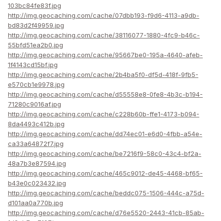
103bc84fe83f.jpg
http://img.geocaching.com/cache/07dbb193-f9d6-4113-a9db-
bd83d2f49959.jpg
http://img.geocaching.com/cache/38116077-1880-4fc9-b46c-
55bfd51ea2b0.jpg
http://img.geocaching.com/cache/95667be0-195a-4640-afeb-
1f4143cd15bf.jpg
http://img.geocaching.com/cache/2b4ba5f0-df5d-418f-9fb5-
e570cb1e9978.jpg
http://img.geocaching.com/cache/d55558e8-0fe8-4b3c-b194-
71280c9016af.jpg
http://img.geocaching.com/cache/c228b60b-ffe1-4173-b094-
8da4493c412b.jpg
http://img.geocaching.com/cache/dd74ec01-e6d0-4fbb-a54e-
ca33a64872f7.jpg
http://img.geocaching.com/cache/be7216f9-58c0-43c4-bf2a-
48a7b3e87594.jpg
http://img.geocaching.com/cache/465c9012-de45-4468-bf65-
b43e0c023432.jpg
http://img.geocaching.com/cache/beddc075-1506-444c-a75d-
d101aa0a770b.jpg
http://img.geocaching.com/cache/d76e5520-2443-41cb-85ab-