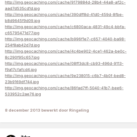
http://img.geocaching.com/cache/9179884d-28b4-44a8-af2c-
aad7d535cd1d.jpg
http://img.geocaching.com/cache/390dff8d-41d0-459d-8fbe-
b8d9645f9d09.jpg
http://img.geocaching.com/cache/c6800aca-4831-49c4-bbfa-
c65795471d77.jpg
http://img.geocaching.com/cache/b996f1e7-c657-4040-ba98-
254f8ab42d7d.jpg
http://img.geocaching.com/cache/4c4be902-4ce1-462a-be0c-
8c290f95c657.jpg
http://img.geocaching.com/cache/08ff3dc8-cb93-496d-9113-
f9a17cfafcd4.jpg
http://img.geocaching.com/cache/9e238015-c6b7-4b0f-bed8-
23b9169df744.jpg
http://img.geocaching.com/cache/86fad7ff-5040-41b7-bee6-
533952c2ae76.jpg
8 december 2013
bewerkt door Ringeling