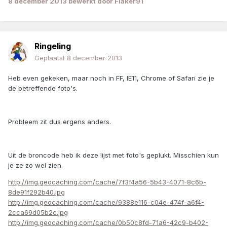
8 december 2013
bewerkt door Flaker91
Ringeling
Geplaatst
8 december 2013
Heb even gekeken, maar noch in FF, IE11, Chrome of Safari zie je
de betreffende foto's.
Probleem zit dus ergens anders.
Uit de broncode heb ik deze lijst met foto's geplukt. Misschien kun
je ze zo wel zien.
http://img.geocaching.com/cache/7f3f4a56-5b43-4071-8c6b-
8de91f292b40.jpg
http://img.geocaching.com/cache/9388e116-c04e-474f-a6f4-
2cca69d05b2c.jpg
http://img.geocaching.com/cache/0b50c8fd-71a6-42c9-b402-