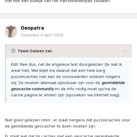
niet met een boekje van het Hanzestedenpad zwaaien.
Geopatra
Geplaatst
4 april 2009
Team Gelaen zei:
Edit: Nee dus, net de engelese text doorgelezen (te laat ik
weet het). Wel blijkt me daaruit dat een hele berg
puzzelcaches niet aan de voorwaarden voldoen volgens
mij. Ze moeten allemaal oplosbaar zijn voor de
gemiddelde
geocache community
en de info nodig moet op/via de
cache pagina te vinden zijn (opzoeken via internet mag).
Niet goed gelezen nmm.: er staat nergens dat puzzelcaches voor
de gemiddelde geocacher te doen moeten zijn.
Er staat wel dat bij caches met een geocache gerelateerde