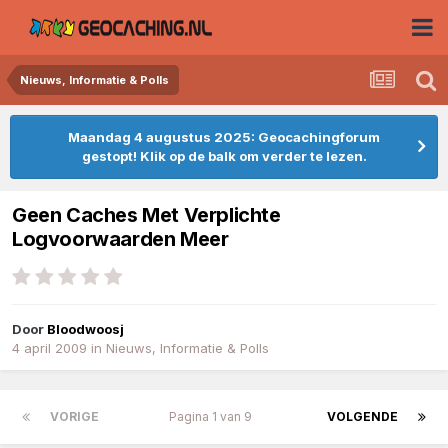
Nieuws, Informatie & Polls
Maandag 4 augustus 2025: Geocachingforum
gestopt! Klik op de balk om verder te lezen.
Geen Caches Met Verplichte
Logvoorwaarden Meer
Door
Bloodwoosj
4 april 2009
in
Nieuws, Informatie & Polls
VORIGE
Pagina 1 van 9
VOLGENDE