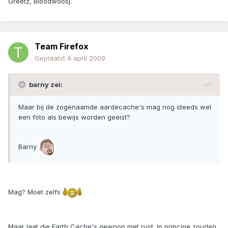
Greetz, Bloodwoosj.
Team Firefox
Geplaatst
4 april 2009
barny zei:
Maar bij de zogenaamde aardecache's mag nog steeds wel
een foto als bewijs worden geëist?
Barny
Mag? Moet zelfs
Maar laat die Earth Cache's gewoon met rust. In principe zouden