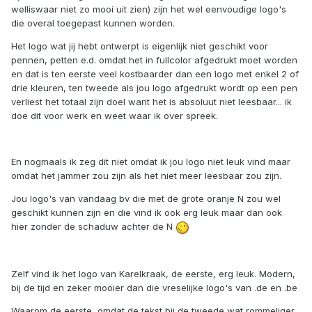
welliswaar niet zo mooi uit zien) zijn het wel eenvoudige logo's
die overal toegepast kunnen worden.
Het logo wat jij hebt ontwerpt is eigenlijk niet geschikt voor
pennen, petten e.d. omdat het in fullcolor afgedrukt moet worden
en dat is ten eerste veel kostbaarder dan een logo met enkel 2 of
drie kleuren, ten tweede als jou logo afgedrukt wordt op een pen
verliest het totaal zijn doel want het is absoluut niet leesbaar... ik
doe dit voor werk en weet waar ik over spreek.
En nogmaals ik zeg dit niet omdat ik jou logo niet leuk vind maar
omdat het jammer zou zijn als het niet meer leesbaar zou zijn.
Jou logo's van vandaag bv die met de grote oranje N zou wel
geschikt kunnen zijn en die vind ik ook erg leuk maar dan ook
hier zonder de schaduw achter de N
Zelf vind ik het logo van Karelkraak, de eerste, erg leuk. Modern,
bij de tijd en zeker mooier dan die vreselijke logo's van .de en .be
Waarom de eerste, omdat de tekst bij de tweede wat rommeliger