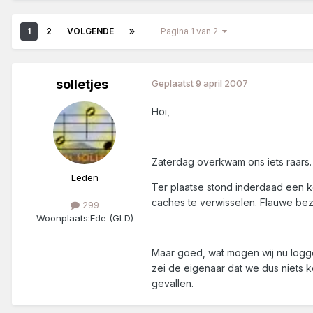
1
2
VOLGENDE
Pagina 1 van 2
solletjes
Geplaatst
9 april 2007
Hoi,
Zaterdag overkwam ons iets raars
Leden
Ter plaatse stond inderdaad een ko
caches te verwisselen. Flauwe bezi
299
Woonplaats:
Ede (GLD)
Maar goed, wat mogen wij nu loggen
zei de eigenaar dat we dus niets k
gevallen.