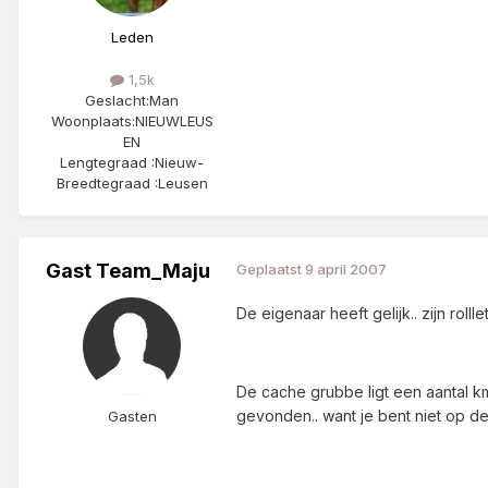
Leden
1,5k
Geslacht:
Man
Woonplaats:
NIEUWLEUS
EN
Lengtegraad :
Nieuw-
Breedtegraad :
Leusen
Gast Team_Maju
Geplaatst
9 april 2007
De eigenaar heeft gelijk.. zijn roll
De cache grubbe ligt een aantal km
gevonden.. want je bent niet op de
Gasten