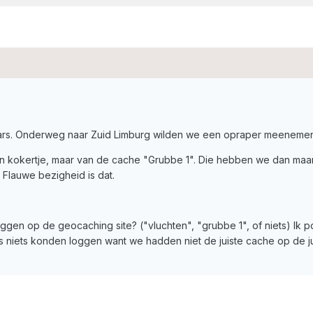
ars. Onderweg naar Zuid Limburg wilden we een opraper meenemen,
 kokertje, maar van de cache "Grubbe 1". Die hebben we dan maar g
 Flauwe bezigheid is dat.
gen op de geocaching site? ("vluchten", "grubbe 1", of niets) Ik p
 niets konden loggen want we hadden niet de juiste cache op de jui