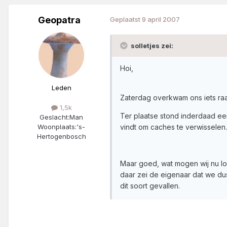
Geopatra
Geplaatst
9 april 2007
solletjes zei:
Hoi,
Leden
Zaterdag overkwam ons iets ra
1,5k
Ter plaatse stond inderdaad een
Geslacht:
Man
vindt om caches te verwisselen.
Woonplaats:
's-
Hertogenbosch
Maar goed, wat mogen wij nu log
daar zei de eigenaar dat we dus
dit soort gevallen.