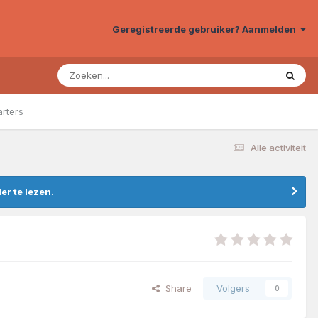
Geregistreerde gebruiker? Aanmelden
arters
Alle activiteit
r te lezen.
Share
Volgers
0