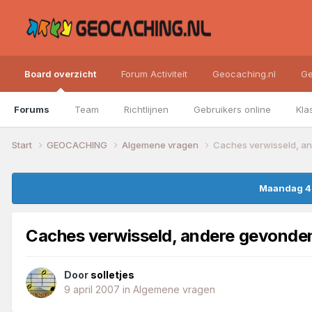
Board overzicht
Forum Activiteit
Geocaching.nl
Ge
Forums
Team
Richtlijnen
Gebruikers online
Kla
Start
GEOCACHING
Algemene vragen
Caches verwisseld, an
Maandag 4 
Caches verwisseld, andere gevonden
Door
solletjes
9 april 2007
in
Algemene vragen