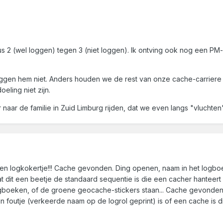
us 2 (wel loggen) tegen 3 (niet loggen). Ik ontving ook nog een PM
gen hem niet. Anders houden we de rest van onze cache-carriere zo
eling niet zijn.
naar de familie in Zuid Limburg rijden, dat we even langs "vluchten"
en logkokertje!!! Cache gevonden. Ding openen, naam in het logboek
dat dit een beetje de standaard sequentie is die een cacher hanteert 
gboeken, of de groene geocache-stickers staan... Cache gevonden e
outje (verkeerde naam op de logrol geprint) is of een cache is die