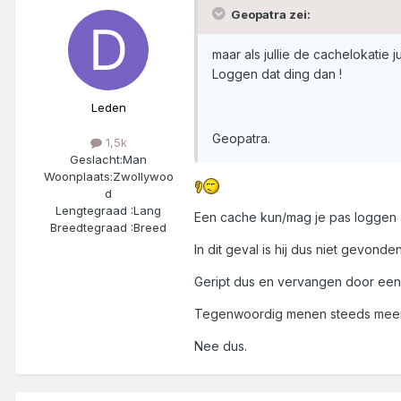
Geopatra zei:
maar als jullie de cachelokatie 
Loggen dat ding dan !
Leden
Geopatra.
1,5k
Geslacht:
Man
Woonplaats:
Zwollywoo
d
Lengtegraad :
Lang
Een cache kun/mag je pas loggen 
Breedtegraad :
Breed
In dit geval is hij dus niet gevond
Geript dus en vervangen door een
Tegenwoordig menen steeds meer d
Nee dus.