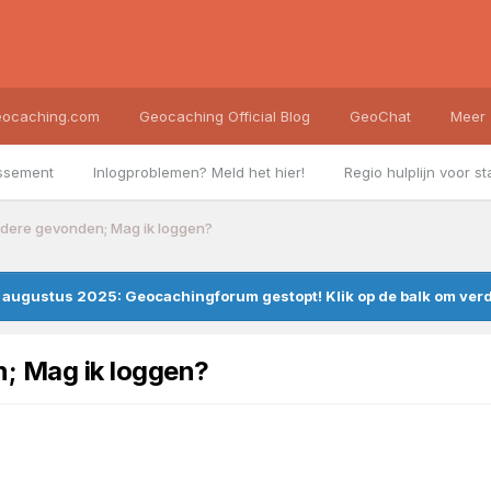
ocaching.com
Geocaching Official Blog
GeoChat
Meer
ssement
Inlogproblemen? Meld het hier!
Regio hulplijn voor st
dere gevonden; Mag ik loggen?
augustus 2025: Geocachingforum gestopt! Klik op de balk om verde
; Mag ik loggen?