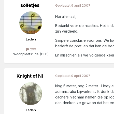
solletjes
Geplaatst
9 april 2007
Hoi allemaal,
Bedankt voor de reacties. Het is d
zijn verdeeld.
Leden
Simpele conclusie voor ons. We log
bederft de pret, en dat kan de bedo
299
Woonplaats:
Ede (GLD)
En misschien als we volgende keer 
Knight of Ni
Geplaatst
9 april 2007
Nog 5 meter, nog 2 meter... Heey e
administratie bijwerken... Ik denk 
cachers niet naar namen die op lo
dan denken ze gewoon dat het een f
Leden