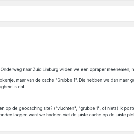
. Onderweg naar Zuid Limburg wilden we een opraper meenemen, na
kertje, maar van de cache "Grubbe 1". Die hebben we dan maar gelog
gheid is dat.
 op de geocaching site? ("vluchten", "grubbe 1", of niets) Ik post
onden loggen want we hadden niet de juiste cache op de juiste plek 