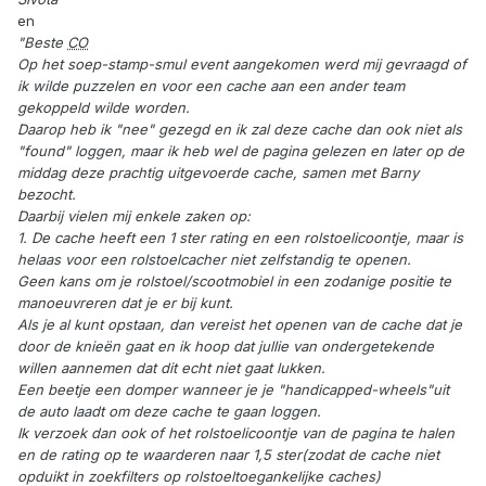
en
"Beste
CO
Op het soep-stamp-smul event aangekomen werd mij gevraagd of
ik wilde puzzelen en voor een cache aan een ander team
gekoppeld wilde worden.
Daarop heb ik "nee" gezegd en ik zal deze cache dan ook niet als
"found" loggen, maar ik heb wel de pagina gelezen en later op de
middag deze prachtig uitgevoerde cache, samen met Barny
bezocht.
Daarbij vielen mij enkele zaken op:
1. De cache heeft een 1 ster rating en een rolstoelicoontje, maar is
helaas voor een rolstoelcacher niet zelfstandig te openen.
Geen kans om je rolstoel/scootmobiel in een zodanige positie te
manoeuvreren dat je er bij kunt.
Als je al kunt opstaan, dan vereist het openen van de cache dat je
door de knieën gaat en ik hoop dat jullie van ondergetekende
willen aannemen dat dit echt niet gaat lukken.
Een beetje een domper wanneer je je "handicapped-wheels"uit
de auto laadt om deze cache te gaan loggen.
Ik verzoek dan ook of het rolstoelicoontje van de pagina te halen
en de rating op te waarderen naar 1,5 ster(zodat de cache niet
opduikt in zoekfilters op rolstoeltoegankelijke caches)