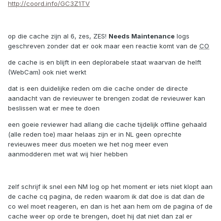
http://coord.info/GC3Z1TV
op die cache zijn al 6, zes, ZES!
Needs Maintenance
logs
geschreven zonder dat er ook maar een reactie komt van de
CO
de cache is en blijft in een deplorabele staat waarvan de helft
(WebCam) ook niet werkt
dat is een duidelijke reden om die cache onder de directe
aandacht van de revieuwer te brengen zodat de revieuwer kan
beslissen wat er mee te doen
een goeie reviewer had allang die cache tijdelijk offline gehaald
(alle reden toe) maar helaas zijn er in NL geen oprechte
revieuwes meer dus moeten we het nog meer even
aanmodderen met wat wij hier hebben
zelf schrijf ik snel een NM log op het moment er iets niet klopt aan
de cache cq pagina, de reden waarom ik dat doe is dat dan de
co wel moet reageren, en dan is het aan hem om de pagina of de
cache weer op orde te brengen, doet hij dat niet dan zal er