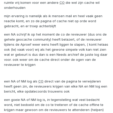
ruimte vrij komen voor een andere
CO
die wel zijn cache wil
onderhouden
mijn ervaring is namelijk als ik mensen mail en heel vaak geen
reactie komt, en zo de pagina of cache niet op orde word
gebracht, en er troep achterblijft
een NA schrijf ik op het moment de co de revieuwer (dus ons de
gehele geocache community) heeft belazert, of de revieuwer
tijdens de Aproef weer eens heeft liggen te slapen, ( komt helaas
ook (te) vaak voor) wij als het gewone simpele volk kan niet zien
wat er gebeurt is dus dan is een Needs archief de juiste log daar
voor. ook weer om de cache direct onder de ogen van de
revieuwer te krijgen
een NA of NM log als
CO
direct van de pagina te verwijderen
heeft geen zin, de revieuwers krijgen van elke NA en NM log een
bericht, elke opdatecoords trouwens ook
een goeie NA of NM log is, in tegenstelling wat veel bedacht
word, niet bedoeld om de co te treiteren of de cache offline te
krijgen maar gewoon om de revieuwers te attenderen (helpen)