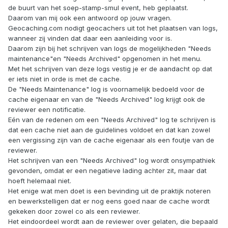
de buurt van het soep-stamp-smul event, heb geplaatst.
Daarom van mij ook een antwoord op jouw vragen.
Geocaching.com nodigt geocachers uit tot het plaatsen van logs,
wanneer zij vinden dat daar een aanleiding voor is.
Daarom zijn bij het schrijven van logs de mogelijkheden "Needs
maintenance"en "Needs Archived" opgenomen in het menu.
Met het schrijven van deze logs vestig je er de aandacht op dat
er iets niet in orde is met de cache.
De "Needs Maintenance" log is voornamelijk bedoeld voor de
cache eigenaar en van de "Needs Archived" log krijgt ook de
reviewer een notificatie.
Eén van de redenen om een "Needs Archived" log te schrijven is
dat een cache niet aan de guidelines voldoet en dat kan zowel
een vergissing zijn van de cache eigenaar als een foutje van de
reviewer.
Het schrijven van een "Needs Archived" log wordt onsympathiek
gevonden, omdat er een negatieve lading achter zit, maar dat
hoeft helemaal niet.
Het enige wat men doet is een bevinding uit de praktijk noteren
en bewerkstelligen dat er nog eens goed naar de cache wordt
gekeken door zowel co als een reviewer.
Het eindoordeel wordt aan de reviewer over gelaten, die bepaald