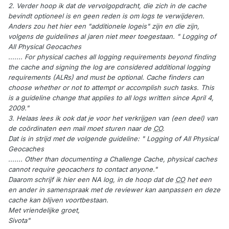
2. Verder hoop ik dat de vervolgopdracht, die zich in de cache
bevindt optioneel is en geen reden is om logs te verwijderen.
Anders zou het hier een "additionele logeis" zijn en die zijn,
volgens de guidelines al jaren niet meer toegestaan. " Logging of
All Physical Geocaches
....... For physical caches all logging requirements beyond finding
the cache and signing the log are considered additional logging
requirements (ALRs) and must be optional. Cache finders can
choose whether or not to attempt or accomplish such tasks. This
is a guideline change that applies to all logs written since April 4,
2009."
3. Helaas lees ik ook dat je voor het verkrijgen van (een deel) van
de coördinaten een mail moet sturen naar de
CO
.
Dat is in strijd met de volgende guideline: " Logging of All Physical
Geocaches
....... Other than documenting a Challenge Cache, physical caches
cannot require geocachers to contact anyone."
Daarom schrijf ik hier een NA log, in de hoop dat de
CO
het een
en ander in samenspraak met de reviewer kan aanpassen en deze
cache kan blijven voortbestaan.
Met vriendelijke groet,
Sivota"