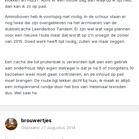
klokken en FEEST. Komt er een mooie dag aan waarop ik tijd heb,
dan kan ik zo op pad.
Ammoboxen heb ik voorlopig niet nodig. In de schuur staan er
nog twee die zijn overgebleven na het archiveren van de
dubbelcache Leenderbos Tandem. Er zijn wel wat vage plannen
voor een nieuwe route maar dat wordt op z'n vroegst de zomer
van 2015. Goed werk heeft tijd nodig, zullen we maar zeggen.
Een cache die tot prullenbak is verworden lijdt aan een gebrek
aan onderhoud. Mijn eigen stelregel is dat je na 5 of hoogstens 10
bezoeken weer moet gaan controleren, en de inhoud op peil
moet brengen. De route ligt lekker dicht bij huis, ik maak er altijd
een ontspannend rondje door het bos van. Helemaal tevreden
dus. Wel saai he.
brouwertjes
Geplaatst
27 augustus 2014