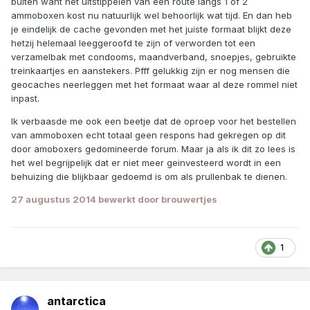
buiten want het uitstippelen van een route langs 1 of 2
ammoboxen kost nu natuurlijk wel behoorlijk wat tijd. En dan heb
je eindelijk de cache gevonden met het juiste formaat blijkt deze
hetzij helemaal leeggeroofd te zijn of verworden tot een
verzamelbak met condooms, maandverband, snoepjes, gebruikte
treinkaartjes en aanstekers. Pfff gelukkig zijn er nog mensen die
geocaches neerleggen met het formaat waar al deze rommel niet
inpast.
Ik verbaasde me ook een beetje dat de oproep voor het bestellen
van ammoboxen echt totaal geen respons had gekregen op dit
door amoboxers gedomineerde forum. Maar ja als ik dit zo lees is
het wel begrijpelijk dat er niet meer geinvesteerd wordt in een
behuizing die blijkbaar gedoemd is om als prullenbak te dienen.
27 augustus 2014
bewerkt door brouwertjes
1
antarctica