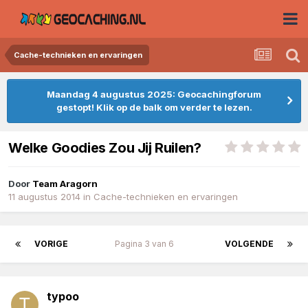
Cache-technieken en ervaringen
Maandag 4 augustus 2025: Geocachingforum
gestopt! Klik op de balk om verder te lezen.
Welke Goodies Zou Jij Ruilen?
Door
Team Aragorn
11 augustus 2014
in
Cache-technieken en ervaringen
VORIGE
Pagina 3 van 6
VOLGENDE
typoo