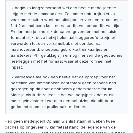
Ik begin zo langzamerhand wel een beetje medelijden te
krijgen met de ammoboxers. Ze komen natuurlijk niet zo
vaak meer buiten want het uitstippelen van een route langs
1 of 2 ammoboxen kost nu natuurlijk wel behoorlijk wat tijd.
En dan heb je eindelijk de cache gevonden met het juiste
formaat blijkt deze hetzij helemaal leeggeroofd te zijn of
verworden tot een verzamelbak met condooms,
maandverband, snoepjes, gebruikte treinkaartjes en
aanstekers. Pfff gelukkig zijn er nog mensen die geocaches
neerleggen met het formaat waar al deze rommel niet
inpast.
Ik verbaasde me ook een beetje dat de oproep voor het
bestellen van ammoboxen echt totaal geen respons had
gekregen op dit door amoboxers gedomineerde forum.
Maar ja als ik dit zo lees is het wel begrijpelijk dat er niet
meer geinvesteerd wordt in een behuizing die blijkbaar
gedoemd is om als prullenbak te dienen.
Heb geen medelijden! Op mijn wishlist staan al weken twee
caches op ongeveer 10 km fietsafstand: de legende van de