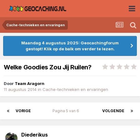
Cache-technieken en ervaringen
Maandag 4 augustus 2025: Geocachingforum
gestopt! Klik op de balk om verder te lezen.
Welke Goodies Zou Jij Ruilen?
Door
Team Aragorn
11 augustus 2014
in
Cache-technieken en ervaringen
VORIGE
Pagina 5 van 6
VOLGENDE
Diederikus