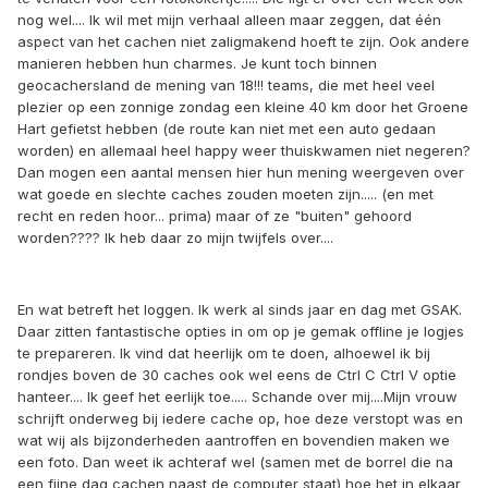
nog wel.... Ik wil met mijn verhaal alleen maar zeggen, dat één
aspect van het cachen niet zaligmakend hoeft te zijn. Ook andere
manieren hebben hun charmes. Je kunt toch binnen
geocachersland de mening van 18!!! teams, die met heel veel
plezier op een zonnige zondag een kleine 40 km door het Groene
Hart gefietst hebben (de route kan niet met een auto gedaan
worden) en allemaal heel happy weer thuiskwamen niet negeren?
Dan mogen een aantal mensen hier hun mening weergeven over
wat goede en slechte caches zouden moeten zijn..... (en met
recht en reden hoor... prima) maar of ze "buiten" gehoord
worden???? Ik heb daar zo mijn twijfels over....
En wat betreft het loggen. Ik werk al sinds jaar en dag met GSAK.
Daar zitten fantastische opties in om op je gemak offline je logjes
te prepareren. Ik vind dat heerlijk om te doen, alhoewel ik bij
rondjes boven de 30 caches ook wel eens de Ctrl C Ctrl V optie
hanteer.... Ik geef het eerlijk toe..... Schande over mij....Mijn vrouw
schrijft onderweg bij iedere cache op, hoe deze verstopt was en
wat wij als bijzonderheden aantroffen en bovendien maken we
een foto. Dan weet ik achteraf wel (samen met de borrel die na
een fijne dag cachen naast de computer staat) hoe het in elkaar