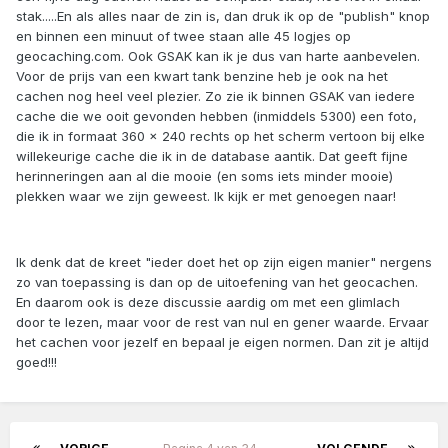
stak.....En als alles naar de zin is, dan druk ik op de "publish" knop
en binnen een minuut of twee staan alle 45 logjes op
geocaching.com. Ook GSAK kan ik je dus van harte aanbevelen.
Voor de prijs van een kwart tank benzine heb je ook na het
cachen nog heel veel plezier. Zo zie ik binnen GSAK van iedere
cache die we ooit gevonden hebben (inmiddels 5300) een foto,
die ik in formaat 360 x 240 rechts op het scherm vertoon bij elke
willekeurige cache die ik in de database aantik. Dat geeft fijne
herinneringen aan al die mooie (en soms iets minder mooie)
plekken waar we zijn geweest. Ik kijk er met genoegen naar!
Ik denk dat de kreet "ieder doet het op zijn eigen manier" nergens
zo van toepassing is dan op de uitoefening van het geocachen.
En daarom ook is deze discussie aardig om met een glimlach
door te lezen, maar voor de rest van nul en gener waarde. Ervaar
het cachen voor jezelf en bepaal je eigen normen. Dan zit je altijd
goed!!!