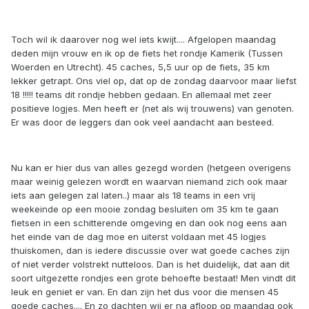
Toch wil ik daarover nog wel iets kwijt.... Afgelopen maandag
deden mijn vrouw en ik op de fiets het rondje Kamerik (Tussen
Woerden en Utrecht). 45 caches, 5,5 uur op de fiets, 35 km
lekker getrapt. Ons viel op, dat op de zondag daarvoor maar liefst
18 !!!!! teams dit rondje hebben gedaan. En allemaal met zeer
positieve logjes. Men heeft er (net als wij trouwens) van genoten.
Er was door de leggers dan ook veel aandacht aan besteed.
Nu kan er hier dus van alles gezegd worden (hetgeen overigens
maar weinig gelezen wordt en waarvan niemand zich ook maar
iets aan gelegen zal laten..) maar als 18 teams in een vrij
weekeinde op een mooie zondag besluiten om 35 km te gaan
fietsen in een schitterende omgeving en dan ook nog eens aan
het einde van de dag moe en uiterst voldaan met 45 logjes
thuiskomen, dan is iedere discussie over wat goede caches zijn
of niet verder volstrekt nutteloos. Dan is het duidelijk, dat aan dit
soort uitgezette rondjes een grote behoefte bestaat! Men vindt dit
leuk en geniet er van. En dan zijn het dus voor die mensen 45
goede caches.... En zo dachten wij er na afloop op maandag ook