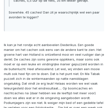
caches, 5,5 uur op de fiets, 35 km lekker getrapt.
Sowwhée. 45 caches! Dan zit je waarschijnlijk wel een paar
avonden te loggen?
Ik kan je het rondje echt aanbevelen Diederikus. Een goede
manier om het cachen ook eens van de andere kant te zien. Het
groene hart van Holland is ontzettend mooi en veel rustiger dan je
denkt. De caches zijn soms gewone oppikkers, maar soms ook
moet er op een leuke en vindingrijke manier gepuzzeld worden in
de buitenlucht. Heel afwisselend. Let wel, wij vinden een mooie
multi ook heel fijn om te doen. Dat is het punt niet. En Ma Tabak
puzzelt zich in de wintermaanden op natte namiddagen
ongelukkig. Dat vindt ze erg leuk! Helaas worden we wel vaak
teleurgesteld door het eindresultaat..... Op boomcaches en
nachtcaches na (daar hebben we de leeftijd niet meer voor)
doen we alles wat er in de omgeving aangeboden wordt.
Podiumjagers zijn we niet. Ik weiger mijn bed of een gedekte tafel
te verlaten voor een fotokokertje..... Die ligt er over een week ook