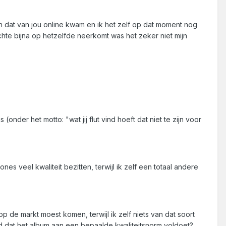
n dat van jou online kwam en ik het zelf op dat moment nog
hte bijna op hetzelfde neerkomt was het zeker niet mijn
onder het motto: "wat jij flut vind hoeft dat niet te zijn voor
es veel kwaliteit bezitten, terwijl ik zelf een totaal andere
p de markt moest komen, terwijl ik zelf niets van dat soort
d dat het album aan een bepaalde kwaliteitsnorm voldoet?