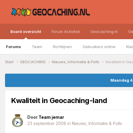
Board overzicht
Forum Activiteit
Geocaching.nl
Ge
Forums
Team
Richtlijnen
Gebruikers online
Kla
Start
GEOCACHING
Nieuws, Informatie & Polls
Kwaliteit in G
Maandag 4 
Kwaliteit in Geocaching-land
Door
Team jemar
23 september 2008
in
Nieuws, Informatie & Polls