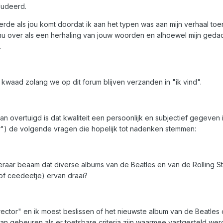
ludeerd.
rde als jou komt doordat ik aan het typen was aan mijn verhaal toe
 nu over als een herhaling van jouw woorden en alhoewel mijn gedac
.
waad zolang we op dit forum blijven verzanden in "ik vind".
overtuigd is dat kwaliteit een persoonlijk en subjectief gegeven is (
baar") de volgende vragen die hopelijk tot nadenken stemmen:
eraar beaam dat diverse albums van de Beatles en van de Rolling Ston
of ceedeetje) ervan draai?
rector" en ik moest beslissen of het nieuwste album van de Beatles o
n gebeuren als er toetsbare criteria zijn waarmee vastgesteld wer