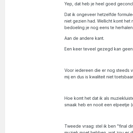
Yep, dat heb je heel goed geconc
Dat ik ongeveer hetzelfde formulee
niet gezien had. Wellicht komt het
bedoeling je nog eens te herhalen
Aan de andere kant.
Een keer teveel gezegd kan geen k
Voor iedereen die er nog steeds van 
mij en dus is kwaliteit niet toets
Hoe komt het dat ik als muziekluist
smaak heb en nooit een elpeetje (
Tweede vraag: stel ik ben "final di
muziek moet hebben, wat zou er da