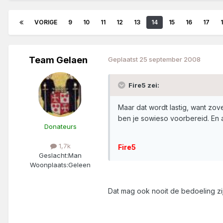
VORIGE
9
10
11
12
13
14
15
16
17
Team Gelaen
Geplaatst
25 september 2008
Fire5 zei:
Maar dat wordt lastig, want zov
ben je sowieso voorbereid. En a
Donateurs
1,7k
Fire5
Geslacht:
Man
Woonplaats:
Geleen
Dat mag ook nooit de bedoeling zij