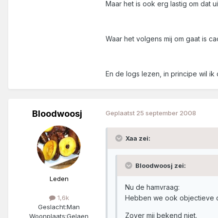
Maar het is ook erg lastig om dat u
Waar het volgens mij om gaat is cac
En de logs lezen, in principe wil ik
Bloodwoosj
Geplaatst
25 september 2008
Xaa zei:
Bloodwoosj zei:
Leden
Nu de hamvraag:
Hebben we ook objectieve cr
1,6k
Geslacht:
Man
Zover mij bekend niet.
Woonplaats:
Gelaen