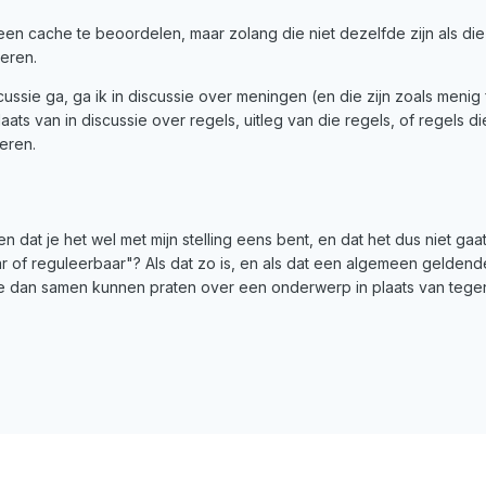
 een cache te beoordelen, maar zolang die niet dezelfde zijn als di
ieren.
scussie ga, ga ik in discussie over meningen (en die zijn zoals menig 
laats van in discussie over regels, uitleg van die regels, of regels
eren.
en dat je het wel met mijn stelling eens bent, en dat het dus niet ga
 of reguleerbaar"? Als dat zo is, en als dat een algemeen geldende
we dan samen kunnen praten over een onderwerp in plaats van tegen 