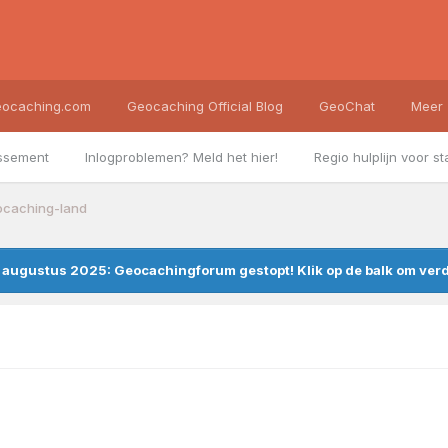
ocaching.com
Geocaching Official Blog
GeoChat
Meer
ssement
Inlogproblemen? Meld het hier!
Regio hulplijn voor st
eocaching-land
augustus 2025: Geocachingforum gestopt! Klik op de balk om verde