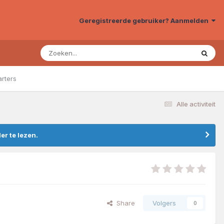
Geregistreerde gebruiker? Aanmelden
arters
Alle activiteit
r te lezen.
Share
Volgers
0