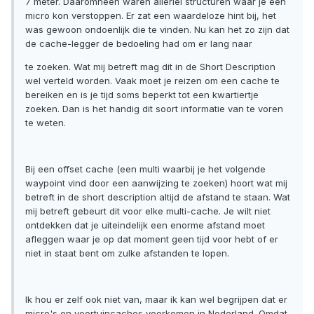
7 meter. Daaromheen waren allerlei structuren waar je een
micro kon verstoppen. Er zat een waardeloze hint bij, het
was gewoon ondoenlijk die te vinden. Nu kan het zo zijn dat
de cache-legger de bedoeling had om er lang naar
te zoeken. Wat mij betreft mag dit in de Short Description
wel verteld worden. Vaak moet je reizen om een cache te
bereiken en is je tijd soms beperkt tot een kwartiertje
zoeken. Dan is het handig dit soort informatie van te voren
te weten.
Bij een offset cache (een multi waarbij je het volgende
waypoint vind door een aanwijzing te zoeken) hoort wat mij
betreft in de short description altijd de afstand te staan. Wat
mij betreft gebeurt dit voor elke multi-cache. Je wilt niet
ontdekken dat je uiteindelijk een enorme afstand moet
afleggen waar je op dat moment geen tijd voor hebt of er
niet in staat bent om zulke afstanden te lopen.
Ik hou er zelf ook niet van, maar ik kan wel begrijpen dat er
micro's en voortuincaches voorkomen in Nederland. Omdat