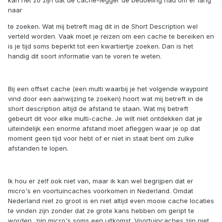
kan het zo zijn dat de cache-legger de bedoeling had om er lang
naar
te zoeken. Wat mij betreft mag dit in de Short Description wel
verteld worden. Vaak moet je reizen om een cache te bereiken en
is je tijd soms beperkt tot een kwartiertje zoeken. Dan is het
handig dit soort informatie van te voren te weten.
Bij een offset cache (een multi waarbij je het volgende waypoint
vind door een aanwijzing te zoeken) hoort wat mij betreft in de
short description altijd de afstand te staan. Wat mij betreft
gebeurt dit voor elke multi-cache. Je wilt niet ontdekken dat je
uiteindelijk een enorme afstand moet afleggen waar je op dat
moment geen tijd voor hebt of er niet in staat bent om zulke
afstanden te lopen.
Ik hou er zelf ook niet van, maar ik kan wel begrijpen dat er
micro's en voortuincaches voorkomen in Nederland. Omdat
Nederland niet zo groot is en niet altijd even mooie cache locaties
te vinden zijn zonder dat ze grote kans hebben om geript te
worden, zijn micro's soms een uitkomst. Voortuincaches zijn niet