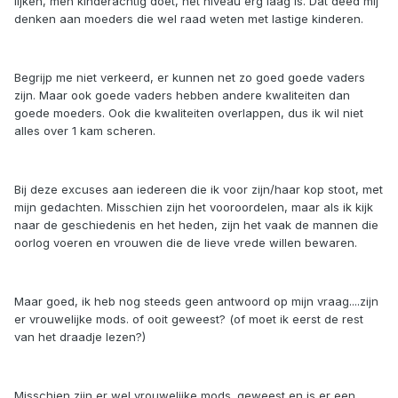
lijken, men kinderachtig doet, het niveau erg laag is. Dat deed mij
denken aan moeders die wel raad weten met lastige kinderen.
Begrijp me niet verkeerd, er kunnen net zo goed goede vaders
zijn. Maar ook goede vaders hebben andere kwaliteiten dan
goede moeders. Ook die kwaliteiten overlappen, dus ik wil niet
alles over 1 kam scheren.
Bij deze excuses aan iedereen die ik voor zijn/haar kop stoot, met
mijn gedachten. Misschien zijn het vooroordelen, maar als ik kijk
naar de geschiedenis en het heden, zijn het vaak de mannen die
oorlog voeren en vrouwen die de lieve vrede willen bewaren.
Maar goed, ik heb nog steeds geen antwoord op mijn vraag....zijn
er vrouwelijke mods. of ooit geweest? (of moet ik eerst de rest
van het draadje lezen?)
Misschien zijn er wel vrouwelijke mods. geweest en is er een