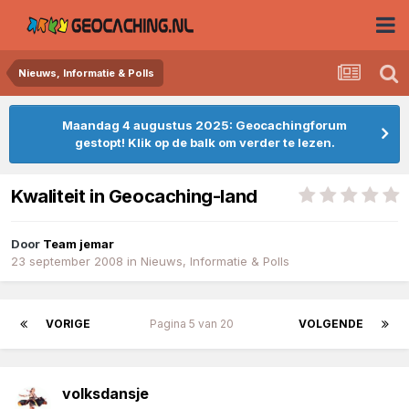
Nieuws, Informatie & Polls
Maandag 4 augustus 2025: Geocachingforum
gestopt! Klik op de balk om verder te lezen.
Kwaliteit in Geocaching-land
Door
Team jemar
23 september 2008
in
Nieuws, Informatie & Polls
VORIGE
Pagina 5 van 20
VOLGENDE
volksdansje