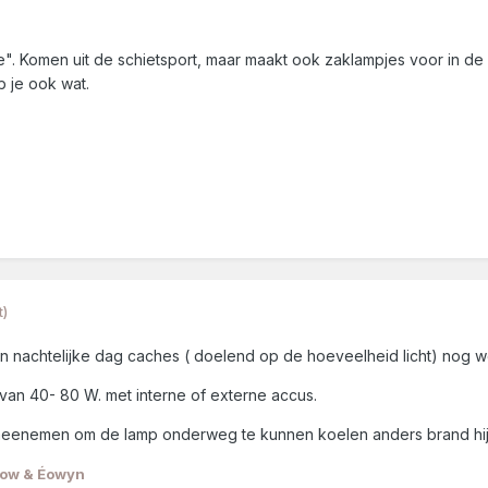
re". Komen uit de schietsport, maar maakt ook zaklampjes voor in de
b je ook wat.
t)
an nachtelijke dag caches ( doelend op de hoeveelheid licht) nog w
an 40- 80 W. met interne of externe accus.
eenemen om de lamp onderweg te kunnen koelen anders brand hij 
row & Éowyn