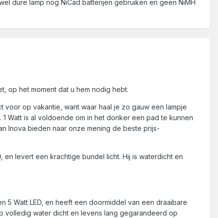
t wel dure lamp nog NiCad batterijen gebruiken en geen NiMH
et, op het moment dat u hem nodig hebt.
ect voor op vakantie, want waar haal je zo gauw een lampje
t. 1 Watt is al voldoende om in het donker een pad te kunnen
van Inova bieden naar onze mening de beste prijs-
en levert een krachtige bundel licht. Hij is waterdicht en
en 5 Watt LED, en heeft een doormiddel van een draaibare
lamp volledig water dicht en levens lang gegarandeerd op