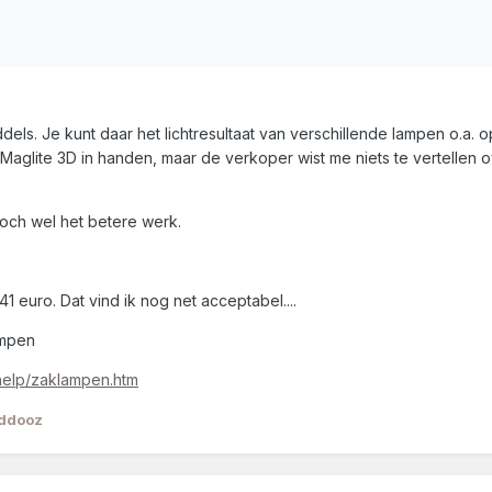
dels. Je kunt daar het lichtresultaat van verschillende lampen o.a.
Maglite 3D in handen, maar de verkoper wist me niets te vertellen o
 toch wel het betere werk.
41 euro. Dat vind ik nog net acceptabel....
ampen
help/zaklampen.htm
iddooz