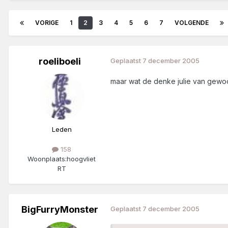
VORIGE
1
2
3
4
5
6
7
VOLGENDE
roeliboeli
Geplaatst
7 december 2005
maar wat de denke julie van gewoo
Leden
158
Woonplaats:
hoogvliet
RT
BigFurryMonster
Geplaatst
7 december 2005