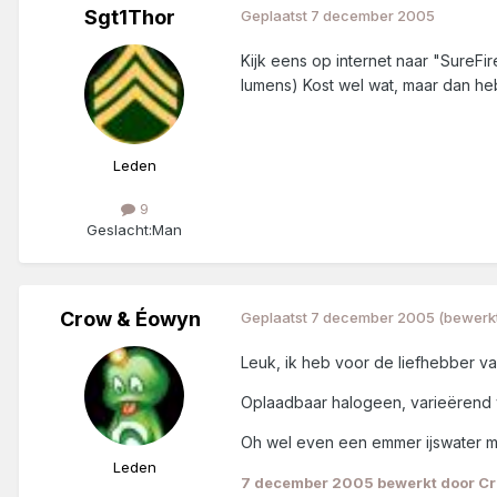
Sgt1Thor
Geplaatst
7 december 2005
Kijk eens op internet naar "SureFi
lumens) Kost wel wat, maar dan he
Leden
9
Geslacht:
Man
Crow & Éowyn
Geplaatst
7 december 2005
(bewerk
Leuk, ik heb voor de liefhebber v
Oplaadbaar halogeen, varieërend v
Oh wel even een emmer ijswater m
Leden
7 december 2005
bewerkt door C