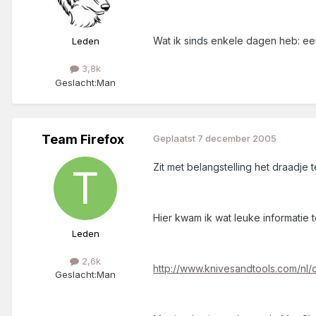
Wat ik sinds enkele dagen heb: een 
Leden
3,8k
Geslacht:
Man
Team Firefox
Geplaatst
7 december 2005
Zit met belangstelling het draadje
Hier kwam ik wat leuke informatie 
Leden
2,6k
http://www.knivesandtools.com/nl/c
Geslacht:
Man