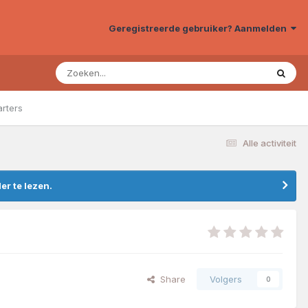
Geregistreerde gebruiker? Aanmelden
arters
Alle activiteit
r te lezen.
Share
Volgers
0