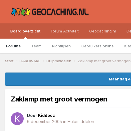
Board overzicht
Forum Activiteit
Geocaching.nl
Ge
Forums
Team
Richtlijnen
Gebruikers online
Kla
Start
HARDWARE
Hulpmiddelen
Zaklamp met groot vermogen
Maandag 4 
Zaklamp met groot vermogen
Door
Kiddooz
6 december 2005
in
Hulpmiddelen