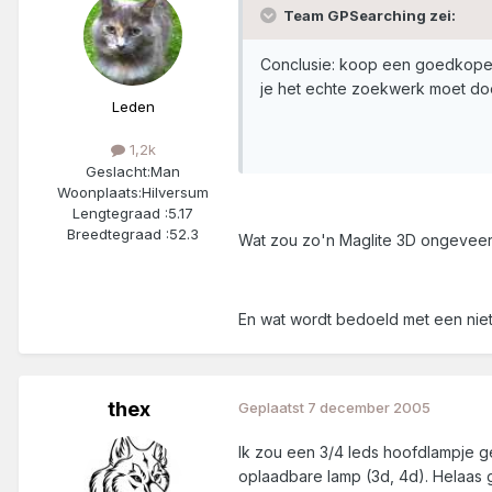
Team GPSearching zei:
Conclusie: koop een goedkope 
je het echte zoekwerk moet do
Leden
1,2k
Geslacht:
Man
Woonplaats:
Hilversum
Lengtegraad :
5.17
Breedtegraad :
52.3
Wat zou zo'n Maglite 3D ongevee
En wat wordt bedoeld met een niet
thex
Geplaatst
7 december 2005
Ik zou een 3/4 leds hoofdlampje ge
oplaadbare lamp (3d, 4d). Helaas 