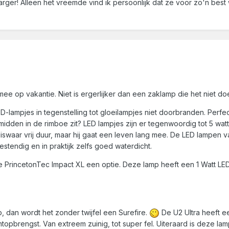
ger! Alleen het vreemde vind ik persoonlijk dat ze voor zo'n bes
 op vakantie. Niet is ergerlijker dan een zaklamp die het niet do
D-lampjes in tegenstelling tot gloeilampjes niet doorbranden. Perf
idden in de rimboe zit? LED lampjes zijn er tegenwoordig tot 5 wat
iswaar vrij duur, maar hij gaat een leven lang mee. De LED lampen 
estendig en in praktijk zelfs goed waterdicht.
 PrincetonTec Impact XL een optie. Deze lamp heeft een 1 Watt LED, 
, dan wordt het zonder twijfel een Surefire.
De U2 Ultra heeft e
ichtopbrengst. Van extreem zuinig, tot super fel. Uiteraard is deze 