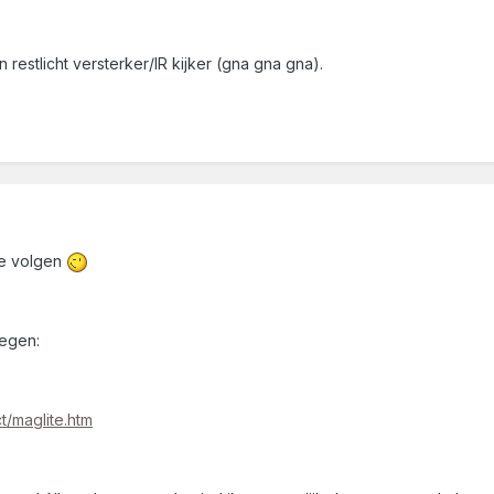
restlicht versterker/IR kijker (gna gna gna).
 te volgen
tegen:
t/maglite.htm