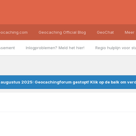
ocaching.com
Geocaching Official Blog
GeoChat
Meer
ssement
Inlogproblemen? Meld het hier!
Regio hulplijn voor st
augustus 2025: Geocachingforum gestopt! Klik op de balk om verde