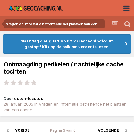
Vragen en informatie betreffende het plaatsen van een cache
Maandag 4 augustus 2025: Geocachingforum
gestopt! Klik op de balk om verder te lezen.
Ontmaagding perikelen / nachtelijke cache
tochten
Door
dutch-locutus
28 januari 2005
in
Vragen en informatie betreffende het plaatsen
van een cache
VORIGE
Pagina 3 van 6
VOLGENDE