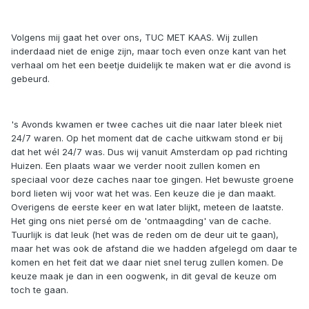
Volgens mij gaat het over ons, TUC MET KAAS. Wij zullen
inderdaad niet de enige zijn, maar toch even onze kant van het
verhaal om het een beetje duidelijk te maken wat er die avond is
gebeurd.
's Avonds kwamen er twee caches uit die naar later bleek niet
24/7 waren. Op het moment dat de cache uitkwam stond er bij
dat het wél 24/7 was. Dus wij vanuit Amsterdam op pad richting
Huizen. Een plaats waar we verder nooit zullen komen en
speciaal voor deze caches naar toe gingen. Het bewuste groene
bord lieten wij voor wat het was. Een keuze die je dan maakt.
Overigens de eerste keer en wat later blijkt, meteen de laatste.
Het ging ons niet persé om de 'ontmaagding' van de cache.
Tuurlijk is dat leuk (het was de reden om de deur uit te gaan),
maar het was ook de afstand die we hadden afgelegd om daar te
komen en het feit dat we daar niet snel terug zullen komen. De
keuze maak je dan in een oogwenk, in dit geval de keuze om
toch te gaan.