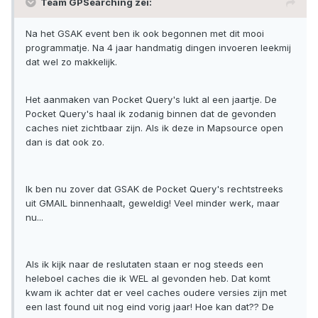
Team GPSearching zei:
Na het GSAK event ben ik ook begonnen met dit mooi
programmatje. Na 4 jaar handmatig dingen invoeren leekmij
dat wel zo makkelijk.
Het aanmaken van Pocket Query's lukt al een jaartje. De
Pocket Query's haal ik zodanig binnen dat de gevonden
caches niet zichtbaar zijn. Als ik deze in Mapsource open
dan is dat ook zo.
Ik ben nu zover dat GSAK de Pocket Query's rechtstreeks
uit GMAIL binnenhaalt, geweldig! Veel minder werk, maar
nu...
Als ik kijk naar de reslutaten staan er nog steeds een
heleboel caches die ik WEL al gevonden heb. Dat komt
kwam ik achter dat er veel caches oudere versies zijn met
een last found uit nog eind vorig jaar! Hoe kan dat?? De