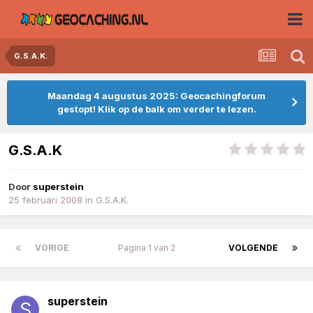
G.S.A.K.
Maandag 4 augustus 2025: Geocachingforum
gestopt! Klik op de balk om verder te lezen.
G.S.A.K
Door
superstein
25 februari 2008
in
G.S.A.K.
VORIGE
Pagina 1 van 2
VOLGENDE
superstein