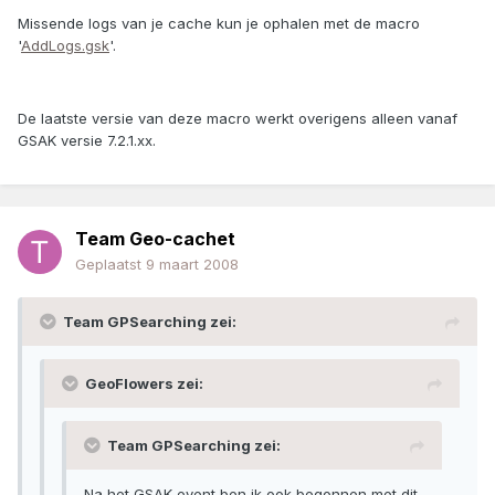
Missende logs van je cache kun je ophalen met de macro
'
AddLogs.gsk
'.
De laatste versie van deze macro werkt overigens alleen vanaf
GSAK versie 7.2.1.xx.
Team Geo-cachet
Geplaatst
9 maart 2008
Team GPSearching zei:
GeoFlowers zei:
Team GPSearching zei:
Na het GSAK event ben ik ook begonnen met dit