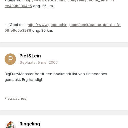
- Deja Vu :
http://www.geocaching.com/seek/cache_detai...19-
cc490b3364c5
ong. 25 km.
- t'Gooi om :
http://www.geocaching.com/seek/cache_detai...e3-
06fe9d0e3286
ong. 30 km.
Piet&Lein
Geplaatst
5 mei 2006
BigFurryMonster heeft een bookmark list van fietscaches
gemaakt. Erg handig!
Fietscaches
Ringeling