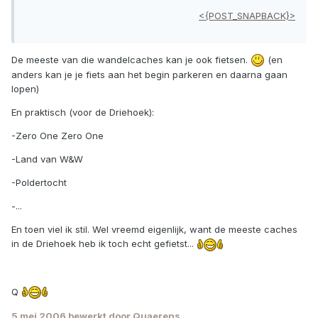
<{POST_SNAPBACK}>
De meeste van die wandelcaches kan je ook fietsen.
(en
anders kan je je fiets aan het begin parkeren en daarna gaan
lopen)
En praktisch (voor de Driehoek):
-Zero One Zero One
-Land van W&W
-Poldertocht
-...
En toen viel ik stil. Wel vreemd eigenlijk, want de meeste caches
in de Driehoek heb ik toch echt gefietst...
Q
5 mei 2006
bewerkt door Quaerens