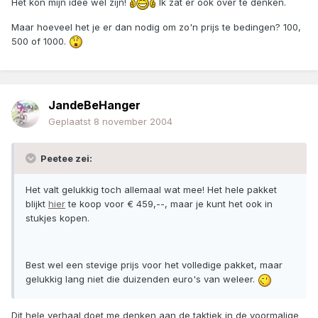
Het kon mijn idee wel zijn!
Ik zat er ook over te denken.
Maar hoeveel het je er dan nodig om zo'n prijs te bedingen? 100,
500 of 1000.
JandeBeHanger
Geplaatst
8 november 2004
Peetee zei:
Het valt gelukkig toch allemaal wat mee! Het hele pakket
blijkt
hier
te koop voor € 459,--, maar je kunt het ook in
stukjes kopen.
Best wel een stevige prijs voor het volledige pakket, maar
gelukkig lang niet die duizenden euro's van weleer.
Dit hele verhaal doet me denken aan de taktiek in de voormalige