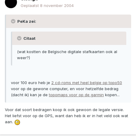
Geplaatst
8 november 2004
PeKa zei:
Citaat
(wat kostten de Belgische digitale stafkaarten ook al
weer?)
voor 100 euro heb je
2 cd-roms met heel belgie op topo50
voor op de gewone computer, en voor hetzelfde bedrag
(dacht ik) kan je de
topomaps voor op de garmin
kopen...
Voor dat soort bedragen koop ik ook gewoon de legale versie.
Het liefst voor op de GPS, want dan heb ik er in het veld ook wat
aan.