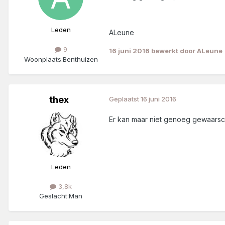
Leden
ALeune
9
16 juni 2016
bewerkt door ALeune
Woonplaats:
Benthuizen
thex
Geplaatst
16 juni 2016
Er kan maar niet genoeg gewaars
Leden
3,8k
Geslacht:
Man