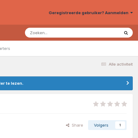
Geregistreerde gebruiker? Aanmelden
arters
Alle activiteit
r te lezen.
Share
Volgers
1