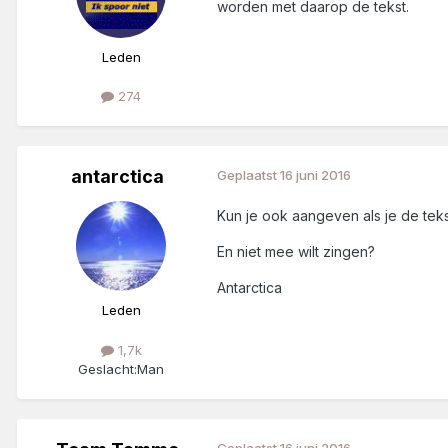
worden met daarop de tekst.
Leden
274
antarctica
Geplaatst
16 juni 2016
Kun je ook aangeven als je de teks
En niet mee wilt zingen?
Antarctica
Leden
1,7k
Geslacht:
Man
Geplaatst
16 juni 2016