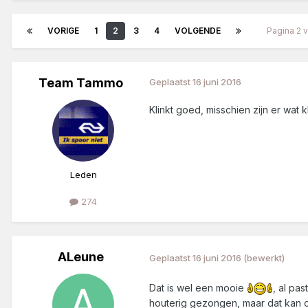
VORIGE
1
2
3
4
VOLGENDE
Pagina 2 
Team Tammo
Geplaatst
16 juni 2016
Klinkt goed, misschien zijn er wat
Leden
274
ALeune
Geplaatst
16 juni 2016
(bewerkt)
Dat is wel een mooie
, al pa
houterig gezongen, maar dat kan oo