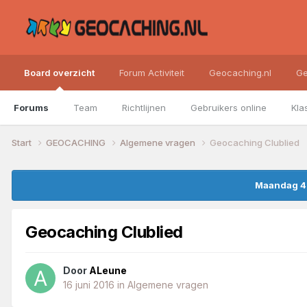
Board overzicht
Forum Activiteit
Geocaching.nl
Ge
Forums
Team
Richtlijnen
Gebruikers online
Kla
Start
GEOCACHING
Algemene vragen
Geocaching Clublied
Maandag 4 
Geocaching Clublied
Door
ALeune
16 juni 2016
in
Algemene vragen