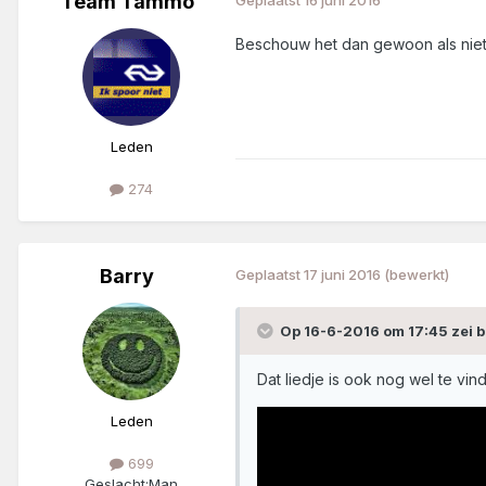
Team Tammo
Beschouw het dan gewoon als niet v
Leden
274
Barry
Geplaatst
17 juni 2016
(bewerkt)
Op 16-6-2016 om 17:45 zei b
Dat liedje is ook nog wel te vin
Leden
699
Geslacht:
Man