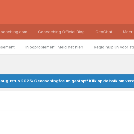
ocaching.com
Geocaching Official Blog
GeoChat
Meer
ssement
Inlogproblemen? Meld het hier!
Regio hulplijn voor st
augustus 2025: Geocachingforum gestopt! Klik op de balk om verde