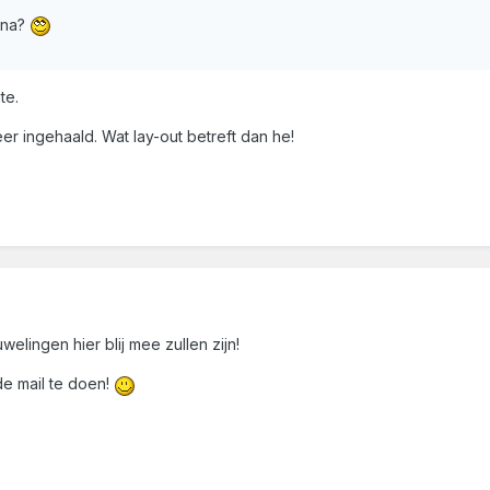
ina?
te.
eer ingehaald. Wat lay-out betreft dan he!
welingen hier blij mee zullen zijn!
 de mail te doen!