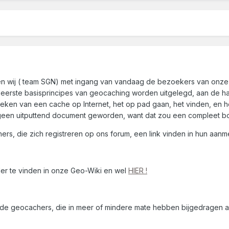
en wij ( team SGN) met ingang van vandaag de bezoekers van onze 
eerste basisprincipes van geocaching worden uitgelegd, aan de ha
oeken van een cache op Internet, het op pad gaan, het vinden, en
geen uitputtend document geworden, want dat zou een compleet bo
rs, die zich registreren op ons forum, een link vinden in hun aanme
der te vinden in onze Geo-Wiki en wel
HIER !
nde geocachers, die in meer of mindere mate hebben bijgedragen a