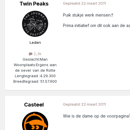
Twin Peaks
Geplaatst
22 maart 2011
Puik stukje werk mensen.!!
Prima initiatief om dit ook aan de 
Leden
2,3k
Geslacht:
Man
Woonplaats:
Ergens aan
de oever van de Rotte
Lengtegraad :
4.29.300
Breedtegraad :
51.57.900
Casteel
Geplaatst
22 maart 2011
Wie is de dame op de voorpagina