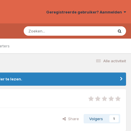
Geregistreerde gebruiker? Aanmelden
arters
Alle activiteit
r te lezen.
Share
Volgers
1