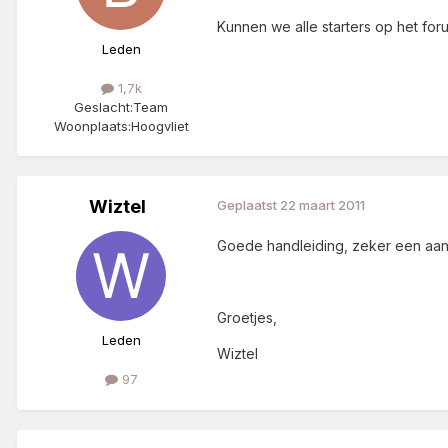
Kunnen we alle starters op het fo
Leden
1,7k
Geslacht:
Team
Woonplaats:
Hoogvliet
Wiztel
Geplaatst
22 maart 2011
Goede handleiding, zeker een aan
Groetjes,
Leden
Wiztel
97