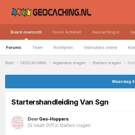
Board overzicht
Forum Activiteit
Geocaching.nl
Ge
Forums
Team
Richtlijnen
Gebruikers online
Kla
Start
GEOCACHING
Algemene vragen
Starters vragen
Sta
Maandag 4 
Startershandleiding Van Sgn
Door
Geo-Hoppers
22 maart 2011
in
Starters vragen