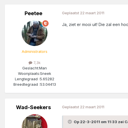
Peetee
Geplaatst
22 maart 2011
Ja, ziet er mooi uit! Die zal een
Administrators
7,3k
Geslacht:
Man
Woonplaats:
Sneek
Lengtegraad :
5.65282
Breedtegraad :
53.04413
Wad-Seekers
Geplaatst
22 maart 2011
Op 22-3-2011 om 11:33 zei C