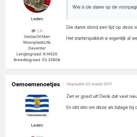
Wie is de dame op de voorpag
Leden
Die dame stond een tijd op deze si
1,1k
Geslacht:
Man
Het starterspakket is eigenlijk al w
Woonplaats:
NL
Deventer
Lengtegraad :
6.14920
Breedtegraad :
52.25808
Oemoemenoetjes
Geplaatst
22 maart 2011
Ziet er goed uit! Denk dat veel nieu
En idd slim om deze als bijlage bij
Leden