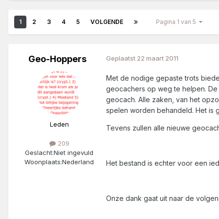
1
2
3
4
5
VOLGENDE
Pagina 1 van 5
Geo-Hoppers
Geplaatst
22 maart 2011
Met de nodige gepaste trots bied
geocachers op weg te helpen. De 
geocach. Alle zaken, van het opz
spelen worden behandeld. Het is 
Leden
Tevens zullen alle nieuwe geocache
209
Geslacht:
Niet ingevuld
Woonplaats:
Nederland
Het bestand is echter voor een ie
Onze dank gaat uit naar de volge