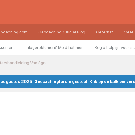
ocaching.com
Geocaching Official Blog
GeoChat
Meer
ssement
Inlogproblemen? Meld het hier!
Regio hulplijn voor st
rtershandleiding Van Sgn
augustus 2025: Geocachingforum gestopt! Klik op de balk om verde