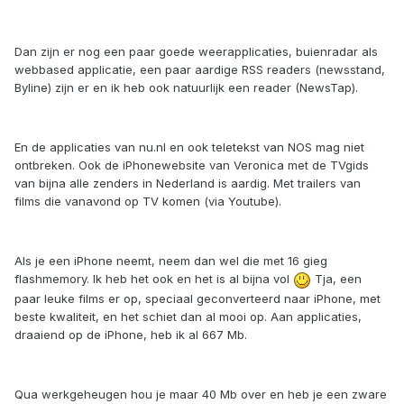
Dan zijn er nog een paar goede weerapplicaties, buienradar als
webbased applicatie, een paar aardige RSS readers (newsstand,
Byline) zijn er en ik heb ook natuurlijk een reader (NewsTap).
En de applicaties van nu.nl en ook teletekst van NOS mag niet
ontbreken. Ook de iPhonewebsite van Veronica met de TVgids
van bijna alle zenders in Nederland is aardig. Met trailers van
films die vanavond op TV komen (via Youtube).
Als je een iPhone neemt, neem dan wel die met 16 gieg
flashmemory. Ik heb het ook en het is al bijna vol
Tja, een
paar leuke films er op, speciaal geconverteerd naar iPhone, met
beste kwaliteit, en het schiet dan al mooi op. Aan applicaties,
draaiend op de iPhone, heb ik al 667 Mb.
Qua werkgeheugen hou je maar 40 Mb over en heb je een zware