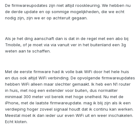
De firmwareupodates zijn niet altijd rooskleuring. We hebben nu
de derde update en op sommige mogelijkheden, die we echt
nodig zijn, zijn we er op achteruit gegaan.
Als je het ding aanschaft dan is dat in de regel met een abo bij
Tmobile, of je moet via via vanuit ver in het buitenland een 3g
weten aan te schaffen.
Met de eerste firmware had ik volle bak WiFi door het hele huis
en dus ook altijd WiFi verbinding. De opvolgende firmwareupdates
hebben WiFi alleen maar slechter gemaakt. Ik heb een N1 router
in huis, met nog een extender voor buiten, dus normaliter
minimaal 300 meter vol bereik met hoge snelheid. Nu met de
iPhone, met de laatste firmwareupdate. mag ik blij zijn als ik een
verdieping hoger zoveel signaal houdt dat ik continu kan werken.
Meestal moet ik dan ieder uur even WiFi uit en weer inschakelen.
Echt kloten.