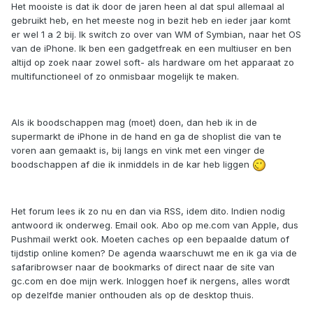
Het mooiste is dat ik door de jaren heen al dat spul allemaal al
gebruikt heb, en het meeste nog in bezit heb en ieder jaar komt
er wel 1 a 2 bij. Ik switch zo over van WM of Symbian, naar het OS
van de iPhone. Ik ben een gadgetfreak en een multiuser en ben
altijd op zoek naar zowel soft- als hardware om het apparaat zo
multifunctioneel of zo onmisbaar mogelijk te maken.
Als ik boodschappen mag (moet) doen, dan heb ik in de
supermarkt de iPhone in de hand en ga de shoplist die van te
voren aan gemaakt is, bij langs en vink met een vinger de
boodschappen af die ik inmiddels in de kar heb liggen
Het forum lees ik zo nu en dan via RSS, idem dito. Indien nodig
antwoord ik onderweg. Email ook. Abo op me.com van Apple, dus
Pushmail werkt ook. Moeten caches op een bepaalde datum of
tijdstip online komen? De agenda waarschuwt me en ik ga via de
safaribrowser naar de bookmarks of direct naar de site van
gc.com en doe mijn werk. Inloggen hoef ik nergens, alles wordt
op dezelfde manier onthouden als op de desktop thuis.