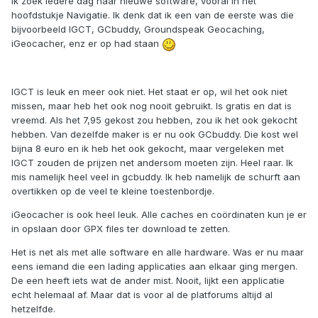
Ik zoek iedere dag naar nieuwe software, vooral in het
hoofdstukje Navigatie. Ik denk dat ik een van de eerste was die
bijvoorbeeld IGCT, GCbuddy, Groundspeak Geocaching,
iGeocacher, enz er op had staan
IGCT is leuk en meer ook niet. Het staat er op, wil het ook niet
missen, maar heb het ook nog nooit gebruikt. Is gratis en dat is
vreemd. Als het 7,95 gekost zou hebben, zou ik het ook gekocht
hebben. Van dezelfde maker is er nu ook GCbuddy. Die kost wel
bijna 8 euro en ik heb het ook gekocht, maar vergeleken met
IGCT zouden de prijzen net andersom moeten zijn. Heel raar. Ik
mis namelijk heel veel in gcbuddy. Ik heb namelijk de schurft aan
overtikken op de veel te kleine toestenbordje.
iGeocacher is ook heel leuk. Alle caches en coördinaten kun je er
in opslaan door GPX files ter download te zetten.
Het is net als met alle software en alle hardware. Was er nu maar
eens iemand die een lading applicaties aan elkaar ging mergen.
De een heeft iets wat de ander mist. Nooit, lijkt een applicatie
echt helemaal af. Maar dat is voor al de platforums altijd al
hetzelfde.