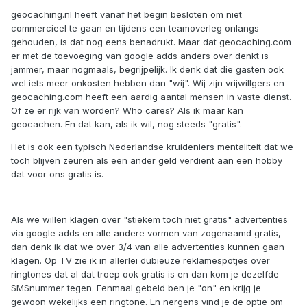
geocaching.nl heeft vanaf het begin besloten om niet
commercieel te gaan en tijdens een teamoverleg onlangs
gehouden, is dat nog eens benadrukt. Maar dat geocaching.com
er met de toevoeging van google adds anders over denkt is
jammer, maar nogmaals, begrijpelijk. Ik denk dat die gasten ook
wel iets meer onkosten hebben dan "wij". Wij zijn vrijwillgers en
geocaching.com heeft een aardig aantal mensen in vaste dienst.
Of ze er rijk van worden? Who cares? Als ik maar kan
geocachen. En dat kan, als ik wil, nog steeds "gratis".
Het is ook een typisch Nederlandse kruideniers mentaliteit dat we
toch blijven zeuren als een ander geld verdient aan een hobby
dat voor ons gratis is.
Als we willen klagen over "stiekem toch niet gratis" advertenties
via google adds en alle andere vormen van zogenaamd gratis,
dan denk ik dat we over 3/4 van alle advertenties kunnen gaan
klagen. Op TV zie ik in allerlei dubieuze reklamespotjes over
ringtones dat al dat troep ook gratis is en dan kom je dezelfde
SMSnummer tegen. Eenmaal gebeld ben je "on" en krijg je
gewoon wekelijks een ringtone. En nergens vind je de optie om