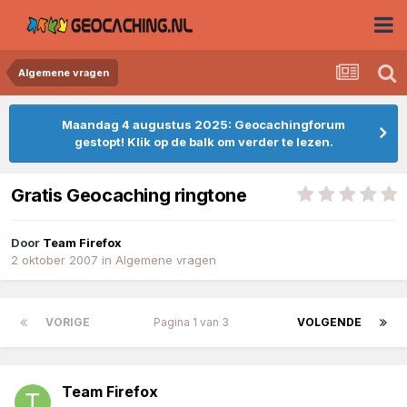
Algemene vragen
Maandag 4 augustus 2025: Geocachingforum
gestopt! Klik op de balk om verder te lezen.
Gratis Geocaching ringtone
Door
Team Firefox
2 oktober 2007
in
Algemene vragen
VORIGE
Pagina 1 van 3
VOLGENDE
Team Firefox