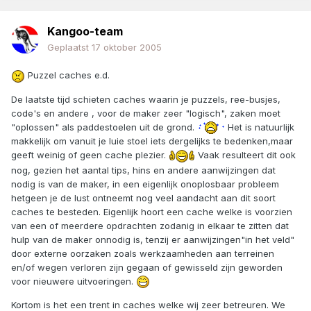
Kangoo-team
Geplaatst
17 oktober 2005
Puzzel caches e.d.
De laatste tijd schieten caches waarin je puzzels, ree-busjes,
code's en andere , voor de maker zeer "logisch", zaken moet
"oplossen" als paddestoelen uit de grond.
Het is natuurlijk
makkelijk om vanuit je luie stoel iets dergelijks te bedenken,maar
geeft weinig of geen cache plezier.
Vaak resulteert dit ook
nog, gezien het aantal tips, hins en andere aanwijzingen dat
nodig is van de maker, in een eigenlijk onoplosbaar probleem
hetgeen je de lust ontneemt nog veel aandacht aan dit soort
caches te besteden. Eigenlijk hoort een cache welke is voorzien
van een of meerdere opdrachten zodanig in elkaar te zitten dat
hulp van de maker onnodig is, tenzij er aanwijzingen"in het veld"
door externe oorzaken zoals werkzaamheden aan terreinen
en/of wegen verloren zijn gegaan of gewisseld zijn geworden
voor nieuwere uitvoeringen.
Kortom is het een trent in caches welke wij zeer betreuren. We