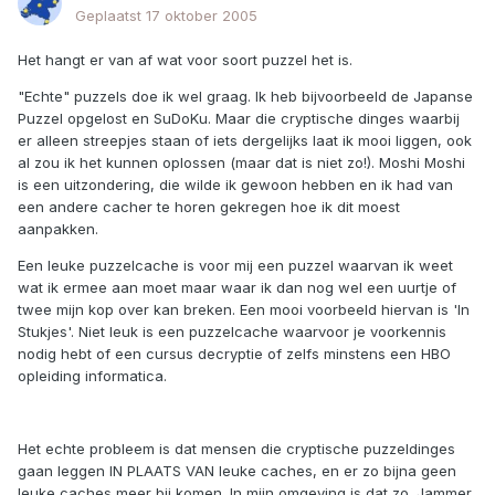
Geplaatst
17 oktober 2005
Het hangt er van af wat voor soort puzzel het is.
"Echte" puzzels doe ik wel graag. Ik heb bijvoorbeeld de Japanse
Puzzel opgelost en SuDoKu. Maar die cryptische dinges waarbij
er alleen streepjes staan of iets dergelijks laat ik mooi liggen, ook
al zou ik het kunnen oplossen (maar dat is niet zo!). Moshi Moshi
is een uitzondering, die wilde ik gewoon hebben en ik had van
een andere cacher te horen gekregen hoe ik dit moest
aanpakken.
Een leuke puzzelcache is voor mij een puzzel waarvan ik weet
wat ik ermee aan moet maar waar ik dan nog wel een uurtje of
twee mijn kop over kan breken. Een mooi voorbeeld hiervan is 'In
Stukjes'. Niet leuk is een puzzelcache waarvoor je voorkennis
nodig hebt of een cursus decryptie of zelfs minstens een HBO
opleiding informatica.
Het echte probleem is dat mensen die cryptische puzzeldinges
gaan leggen IN PLAATS VAN leuke caches, en er zo bijna geen
leuke caches meer bij komen. In mijn omgeving is dat zo. Jammer.