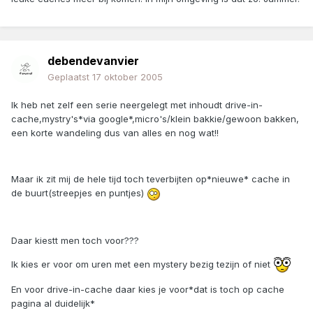
debendevanvier
Geplaatst
17 oktober 2005
Ik heb net zelf een serie neergelegt met inhoudt drive-in-
cache,mystry's*via google*,micro's/klein bakkie/gewoon bakken,
een korte wandeling dus van alles en nog wat!!
Maar ik zit mij de hele tijd toch teverbijten op*nieuwe* cache in
de buurt(streepjes en puntjes)
Daar kiestt men toch voor???
Ik kies er voor om uren met een mystery bezig tezijn of niet
En voor drive-in-cache daar kies je voor*dat is toch op cache
pagina al duidelijk*