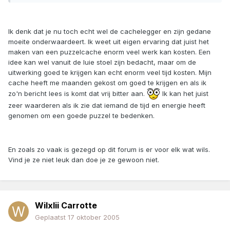
Ik denk dat je nu toch echt wel de cachelegger en zijn gedane
moeite onderwaardeert. Ik weet uit eigen ervaring dat juist het
maken van een puzzelcache enorm veel werk kan kosten. Een
idee kan wel vanuit de luie stoel zijn bedacht, maar om de
uitwerking goed te krijgen kan echt enorm veel tijd kosten. Mijn
cache heeft me maanden gekost om goed te krijgen en als ik
zo'n bericht lees is komt dat vrij bitter aan.
Ik kan het juist
zeer waarderen als ik zie dat iemand de tijd en energie heeft
genomen om een goede puzzel te bedenken.
En zoals zo vaak is gezegd op dit forum is er voor elk wat wils.
Vind je ze niet leuk dan doe je ze gewoon niet.
Wilxlii Carrotte
Geplaatst
17 oktober 2005