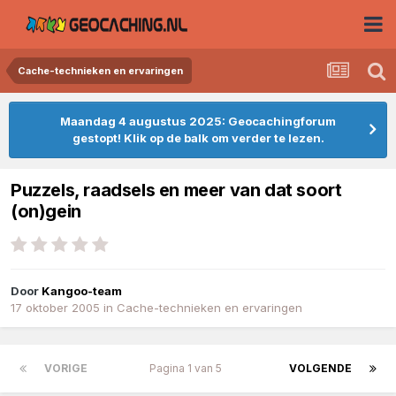
Cache-technieken en ervaringen
Maandag 4 augustus 2025: Geocachingforum
gestopt! Klik op de balk om verder te lezen.
Puzzels, raadsels en meer van dat soort
(on)gein
Door
Kangoo-team
17 oktober 2005
in
Cache-technieken en ervaringen
VORIGE
Pagina 1 van 5
VOLGENDE