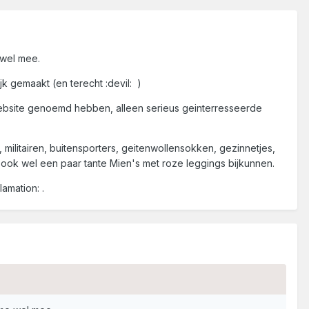
 wel mee.
k gemaakt (en terecht :devil: )
website genoemd hebben, alleen serieus geinterresseerde
 militairen, buitensporters, geitenwollensokken, gezinnetjes,
 ook wel een paar tante Mien's met roze leggings bijkunnen.
amation: .