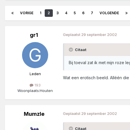
VORIGE
1
2
3
4
5
6
7
VOLGENDE
gr1
Geplaatst
29 september 2002
Citaat
Bij toeval zat ik met mijn roze l
Leden
Wat een erotisch beeld. Alléén die
193
Woonplaats:
Houten
Mumzle
Geplaatst
29 september 2002
Citaat