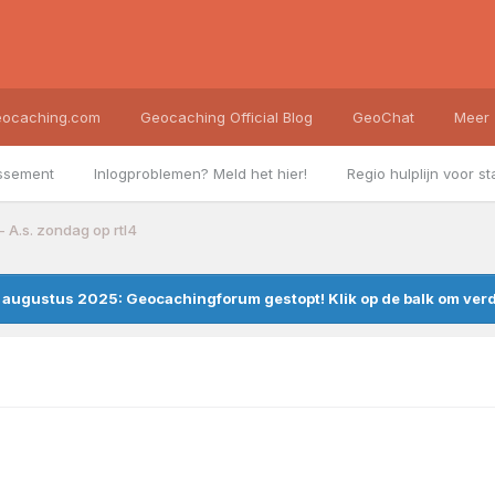
ocaching.com
Geocaching Official Blog
GeoChat
Meer
ssement
Inlogproblemen? Meld het hier!
Regio hulplijn voor st
- A.s. zondag op rtl4
augustus 2025: Geocachingforum gestopt! Klik op de balk om verde