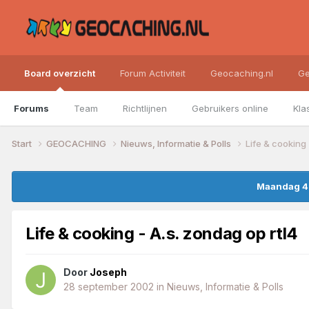
Board overzicht
Forum Activiteit
Geocaching.nl
Ge
Forums
Team
Richtlijnen
Gebruikers online
Kla
Start
GEOCACHING
Nieuws, Informatie & Polls
Life & cooking 
Maandag 4 
Life & cooking - A.s. zondag op rtl4
Door
Joseph
28 september 2002
in
Nieuws, Informatie & Polls