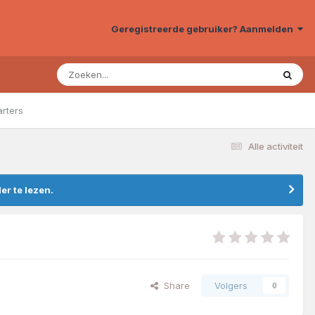
Geregistreerde gebruiker? Aanmelden
arters
Alle activiteit
r te lezen.
Share
Volgers
0