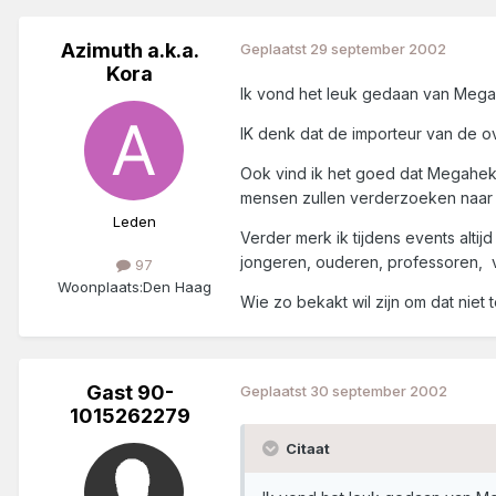
Azimuth a.k.a.
Geplaatst
29 september 2002
Kora
Ik vond het leuk gedaan van Megah
IK denk dat de importeur van de ov
Ook vind ik het goed dat Megahek
mensen zullen verderzoeken naar i
Leden
Verder merk ik tijdens events alti
jongeren, ouderen, professoren, v
97
Woonplaats:
Den Haag
Wie zo bekakt wil zijn om dat niet 
Gast 90-
Geplaatst
30 september 2002
1015262279
Citaat