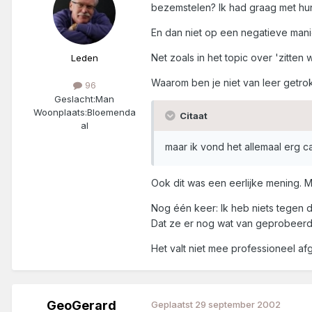
bezemstelen? Ik had graag met hu
En dan niet op een negatieve mani
Net zoals in het topic over 'zitten
Leden
Waarom ben je niet van leer getro
96
Geslacht:
Man
Woonplaats:
Bloemenda
Citaat
al
maar ik vond het allemaal erg 
Ook dit was een eerlijke mening. 
Nog één keer: Ik heb niets tegen
Dat ze er nog wat van geprobeerde
Het valt niet mee professioneel afg
GeoGerard
Geplaatst
29 september 2002