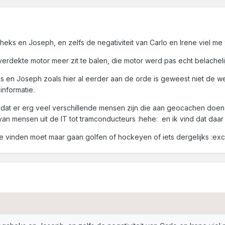
eks en Joseph, en zelfs de negativiteit van Carlo en Irene viel me
erdekte motor meer zit te balen, die motor werd pas echt belachelij
s en Joseph zoals hier al eerder aan de orde is geweest niet de 
nformatie.
jd dat er erg veel verschillende mensen zijn die aan geocachen doen,
an mensen uit de IT tot tramconducteurs :hehe: en ik vind dat daar
te vinden moet maar gaan golfen of hockeyen of iets dergelijks :excl