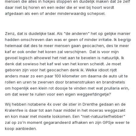
mensen die alles in hokjes stoppen en duidelijk maken dat ze zelf
daar niet bij horen en een ieder die er wel bij hoort wordt
afgedaan als een of ander minderwaardig schepsel.
Zenz, dat is duidelijke taal. Als "de anderen" het op gelijke manier
hadden omschreven dan was er geen of minder irritatie. Ik begrijp
helemaal dat des te meer mensen gaan geocachen, des te meer
kaf er ook onder het koren zal verschijnen. Dat is voor mijn
gevoel logisch alhoewel het niet aan te bevelen is natuurlijk. Ik
denk dat sowieso het kaf wel van het koren scheidt. Je moet
geboren zijn voor het geocachen denk ik. Welke idioot rijdt
anders maar zo een paar 100 kilometer om daarna de auto uit te
rollen en uren te zwerven door bramenstruiken en brandnetels
om hopenlijk een klein rot doosje te vinden met wat prullaria erin,
om dat weer te ruilen voor een eigen weggeefdingetje?
Wij hebben notabene 4x over de stier in Drenthe gedaan en de
Kralenfee is daar tot aan haar middel in het moeras weggezakt
en kon maar met moeite loskomen. Een "niet-natuurliefhebber"
zal op zo'n moment gegarandeerd afhaken en zijn GPSje weer te
koop aanbieden.