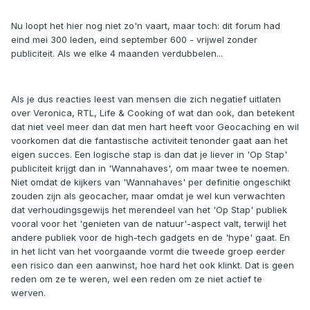
Nu loopt het hier nog niet zo'n vaart, maar toch: dit forum had
eind mei 300 leden, eind september 600 - vrijwel zonder
publiciteit. Als we elke 4 maanden verdubbelen...
Als je dus reacties leest van mensen die zich negatief uitlaten
over Veronica, RTL, Life & Cooking of wat dan ook, dan betekent
dat niet veel meer dan dat men hart heeft voor Geocaching en wil
voorkomen dat die fantastische activiteit tenonder gaat aan het
eigen succes. Een logische stap is dan dat je liever in 'Op Stap'
publiciteit krijgt dan in 'Wannahaves', om maar twee te noemen.
Niet omdat de kijkers van 'Wannahaves' per definitie ongeschikt
zouden zijn als geocacher, maar omdat je wel kun verwachten
dat verhoudingsgewijs het merendeel van het 'Op Stap' publiek
vooral voor het 'genieten van de natuur'-aspect valt, terwijl het
andere publiek voor de high-tech gadgets en de 'hype' gaat. En
in het licht van het voorgaande vormt die tweede groep eerder
een risico dan een aanwinst, hoe hard het ook klinkt. Dat is geen
reden om ze te weren, wel een reden om ze niet actief te
werven.