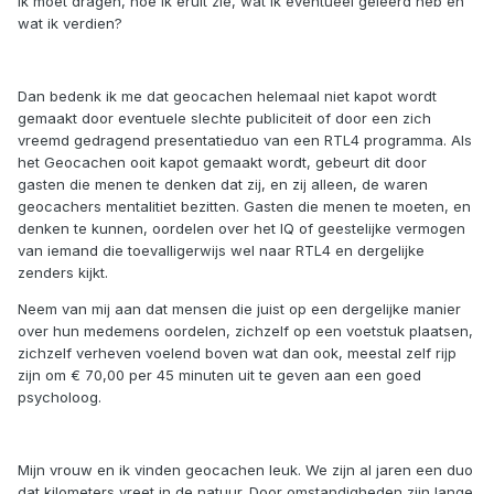
ik moet dragen, hoe ik eruit zie, wat ik eventueel geleerd heb en
wat ik verdien?
Dan bedenk ik me dat geocachen helemaal niet kapot wordt
gemaakt door eventuele slechte publiciteit of door een zich
vreemd gedragend presentatieduo van een RTL4 programma. Als
het Geocachen ooit kapot gemaakt wordt, gebeurt dit door
gasten die menen te denken dat zij, en zij alleen, de waren
geocachers mentalitiet bezitten. Gasten die menen te moeten, en
denken te kunnen, oordelen over het IQ of geestelijke vermogen
van iemand die toevalligerwijs wel naar RTL4 en dergelijke
zenders kijkt.
Neem van mij aan dat mensen die juist op een dergelijke manier
over hun medemens oordelen, zichzelf op een voetstuk plaatsen,
zichzelf verheven voelend boven wat dan ook, meestal zelf rijp
zijn om € 70,00 per 45 minuten uit te geven aan een goed
psycholoog.
Mijn vrouw en ik vinden geocachen leuk. We zijn al jaren een duo
dat kilometers vreet in de natuur. Door omstandigheden zijn lange