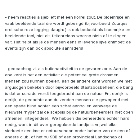
- neem reacties alsjeblieft met een korrel zout. De bloemrijke en
vaak beeldende taal die wordt gebezigd (bijvoorbeeld Zuurtjes
erotische roze legging :laugh: ) is ook bedoeld als bloemrijke en
beeldende taal, niet als feitenrelaas waarop niets af te dingen
valt. Het helpt als je de mensen eens in levende lijve ontmoet: de
events zijn dan ook absolute aanraders!
- geocaching zit als buitenactiviteit in de gevarenzone. Aan de
ene kant is het een activiteit die potentieel grote drommen
mensen zou kunnen boeien, aan de andere kant worden we met
argusogen bekeken door bijvoorbeeld Staatsbosbeheer, die bang
is dat er schade wordt toegebracht aan de natuur. En, eerlijk is
eerlijk, de gedachte aan duizenden mensen die gewapend met
een spade blind achter een schat aanhollen vanwege de
nieuwste 'hype' zal de scepsis bij de natuurbeheerders niet doen
afnemen, integendeel... We hebben die beheerders echter hard
nodig, want in dit over-gereguleerde landje is vrijwel elke
vierkante centimeter natuurschoon onder beheer van de een of
andere club, of het nu SBB of een provinciaal Landschap of