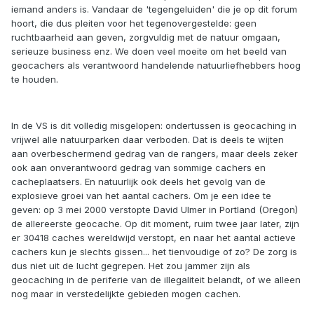
iemand anders is. Vandaar de 'tegengeluiden' die je op dit forum
hoort, die dus pleiten voor het tegenovergestelde: geen
ruchtbaarheid aan geven, zorgvuldig met de natuur omgaan,
serieuze business enz. We doen veel moeite om het beeld van
geocachers als verantwoord handelende natuurliefhebbers hoog
te houden.
In de VS is dit volledig misgelopen: ondertussen is geocaching in
vrijwel alle natuurparken daar verboden. Dat is deels te wijten
aan overbeschermend gedrag van de rangers, maar deels zeker
ook aan onverantwoord gedrag van sommige cachers en
cacheplaatsers. En natuurlijk ook deels het gevolg van de
explosieve groei van het aantal cachers. Om je een idee te
geven: op 3 mei 2000 verstopte David Ulmer in Portland (Oregon)
de allereerste geocache. Op dit moment, ruim twee jaar later, zijn
er 30418 caches wereldwijd verstopt, en naar het aantal actieve
cachers kun je slechts gissen... het tienvoudige of zo? De zorg is
dus niet uit de lucht gegrepen. Het zou jammer zijn als
geocaching in de periferie van de illegaliteit belandt, of we alleen
nog maar in verstedelijkte gebieden mogen cachen.