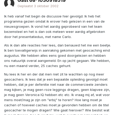
Gast 68-1030918519
Geplaatst
3 oktober 2002
Ik heb vanaf het begin de discussie hier gevolgd. Ik heb het
programma gezien omdat ik erover heb gelezen in een van de
nieuwsgroepen. Ik vond het aardig geprobeerd van het team
bezemsteel en het is dan ook meteen weer aardig afgebroken
door het presentatieduo, met name Carlo.
Als ik dan alle reacties hier lees, dan benauwd het me een beetje.
Ik ben toevalligerwijs in aanraking gekomen met geocaching eind
augustus. We hebben alles eens goed doorgelezen en hebben
ons natuurlijk overal aangemeld. En op jacht gegaan. We hebben,
nu een maand verder, 25 caches gehunt.
Nu lees ik her en der dat men niet zit te wachten op nog meer
geocachers. Ik lees dat je een bepaalde opleiding gevolgd moet
hebben, dat je per defenitie niet naar de commercieele zenders
mag kijken, je mag geen roze leggings dragen, geen klapvee zijn,
je mag geen Veronica IQ hebben etc etc. Ik vraag mij af, wat voor
mens moet/mag je zijn om "erbij" te horen? Hoe lang moet je
cachen of hoeveel caches moet je gevonden hebben om de titel
geocacher te mogen dragen? Wie gaat hierover? Wie beslist wat