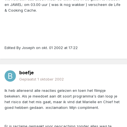
en JAWEL: om 03.00 uur ( was ik nog wakker ) verscheen de Life
& Cooking Cache.
Edited By Joseph on okt. 01 2002 at 17:22
boefje
Geplaatst
1 oktober 2002
Ik heb allereerst alle reacties gelezen en toen het filmpje
bekeken. Als je meedoet aan dit soort programma's dan loop je
het risico dat het mis gaat, maar ik vind dat Marielle en Chief het
goed hebben gedaan. :exclamation: Mijn compliment.
Er is reclame gemaakt voor geocaching zonder alles weg te