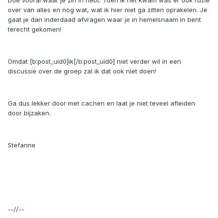
Doe vooral waar je zin in hebt. Toen ik net kwam was er ook ruzie
over van alles en nog wat, wat ik hier niet ga zitten oprakelen. Je
gaat je dan inderdaad afvragen waar je in hemelsnaam in bent
terecht gekomen!
Omdat [b:post_uid0]ik[/b:post_uid0] niet verder wil in een
discussie over de groep zal ik dat ook niet doen!
Ga dus lekker door met cachen en laat je niet teveel afleiden
door bijzaken.
Stefanne
--//--