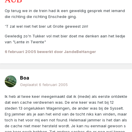
Op terug we in de trein had ik een geweldig gesprek met iemand
die richting die richting Enschede ging.
'T zal wel niet het bier uit Grolle geweest zin!
Gewledig zo'n Tukker vol met bier doet me denken aan het liedje
van "Lente in Twente"
6 februari 2005
bewerkt door JandeBeHanger
Boa
Geplaatst
6 februari 2005
Ik heb al twee keer meegemaakt dat ik (mede) als eerste ontdekte
dat een cache verdwenen was. De ene keer was het bij 12
steden 13 ongelukken Wageningen, de ander was bij de Sysselt.
Erg jammer als je aan het eind van de tocht niks kan vinden, maar
toch is het voor mij een not found. Helemaal jammer is het dan als
de cache niet meer hersteld wordt. Je kan nu eenmaal gewoon s
een keer pech hebben. Zat andere caches die er nog wel liggen.