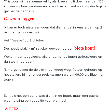
'T is voor mij heel gemakkelijk, als ik een multi doe meer dan 150
km van mij huis vandaan en ik vind resten, wat voor mij duidelijk is
gat het de cache is.
Gewoon loggen
Ik kan er toch niets aan doen dat die handel in Amsterdam op 2
oktober geplunderd is?
Het "feestje "op 2 oktober
blote kont!
Desnoods plak ik m'n sticker gewoon op een
Weken naar toegeleefd, alle onderhandelingen gefrustreerd en
dan toch nog gaan!
'S morgens met de de trein heel vroeg weg, fietsen gehuurd op
het station, bij het onderzoek kwamen we om 09.00 als Blue man
tegen.
Echt als het een cahe was dicht in de buurt, maar een cache
waar je bijna een epeditie voor planned!
AUB