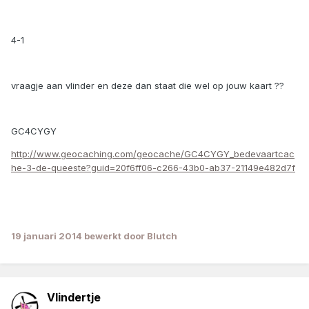
4-1
vraagje aan vlinder en deze dan staat die wel op jouw kaart ??
GC4CYGY
http://www.geocaching.com/geocache/GC4CYGY_bedevaartcac
he-3-de-queeste?guid=20f6ff06-c266-43b0-ab37-21149e482d7f
19 januari 2014
bewerkt door Blutch
Vlindertje