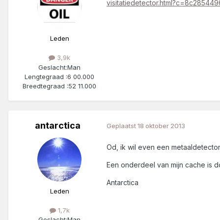
visitatiedetector.html?c=8c2854
Leden
3,9k
Geslacht:
Man
Lengtegraad :
6 00.000
Breedtegraad :
52 11.000
antarctica
Geplaatst
18 oktober 2013
Od, ik wil even een metaaldetecto
Een onderdeel van mijn cache is d
Antarctica
Leden
1,7k
Geslacht:
Man