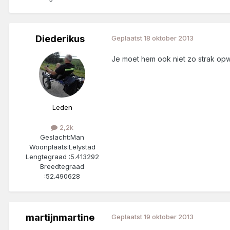
Diederikus
Geplaatst
18 oktober 2013
Je moet hem ook niet zo strak op
Leden
2,2k
Geslacht:
Man
Woonplaats:
Lelystad
Lengtegraad :
5.413292
Breedtegraad
:
52.490628
martijnmartine
Geplaatst
19 oktober 2013