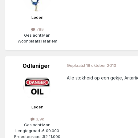
Leden
789
Geslacht:
Man
Woonplaats:
Haarlem
Odlaniger
Geplaatst
18 oktober 2013
Alle stokheid op een gekje, Antarti
Leden
3,9k
Geslacht:
Man
Lengtegraad :
6 00.000
Breedtegraad :
52 11.000