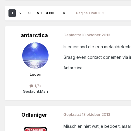
1
2
3
VOLGENDE
Pagina 1 van 3
antarctica
Geplaatst
18 oktober 2013
Is er iemand die een metaaldetecto
Graag even contact opnemen via 
Antarctica
Leden
1,7k
Geslacht:
Man
Odlaniger
Geplaatst
18 oktober 2013
Misschien niet wat je bedoelt, maa