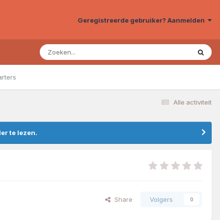
Geregistreerde gebruiker? Aanmelden
arters
Alle activiteit
r te lezen.
Share
Volgers
0