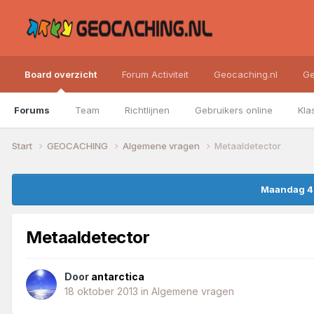
Board overzicht
Forum Activiteit
Geocaching.nl
Ge
Forums
Team
Richtlijnen
Gebruikers online
Kla
Start
GEOCACHING
Algemene vragen
Metaaldetector
Maandag 4 
Metaaldetector
Door
antarctica
18 oktober 2013
in
Algemene vragen