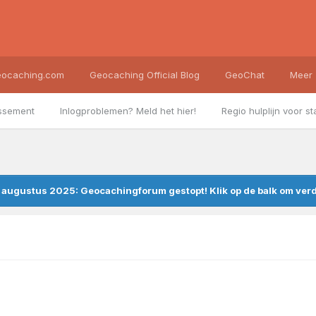
ocaching.com
Geocaching Official Blog
GeoChat
Meer
ssement
Inlogproblemen? Meld het hier!
Regio hulplijn voor st
augustus 2025: Geocachingforum gestopt! Klik op de balk om verde