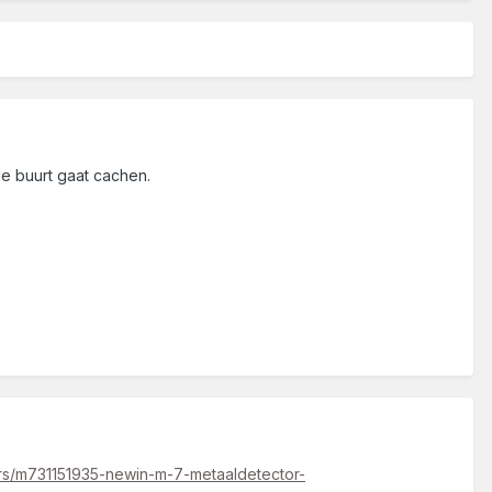
de buurt gaat cachen.
tors/m731151935-newin-m-7-metaaldetector-