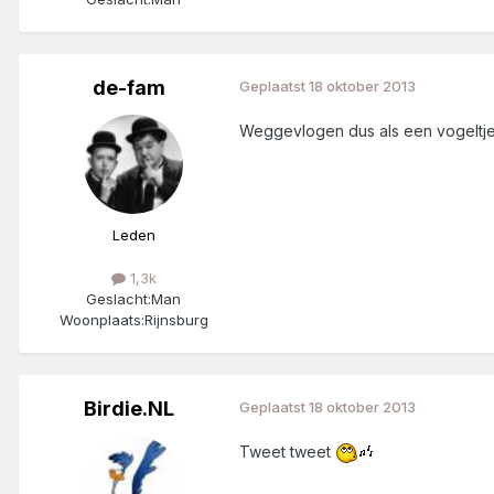
de-fam
Geplaatst
18 oktober 2013
Weggevlogen dus als een vogeltj
Leden
1,3k
Geslacht:
Man
Woonplaats:
Rijnsburg
Birdie.NL
Geplaatst
18 oktober 2013
Tweet tweet