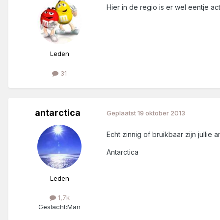
Hier in de regio is er wel eentje ac
Leden
31
antarctica
Geplaatst
19 oktober 2013
Echt zinnig of bruikbaar zijn jullie 
Antarctica
Leden
1,7k
Geslacht:
Man