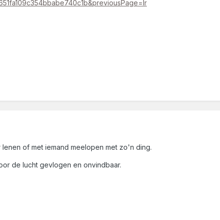
49651fa109c354bbabe740c1b&previousPage=lr
r lenen of met iemand meelopen met zo'n ding.
oor de lucht gevlogen en onvindbaar.