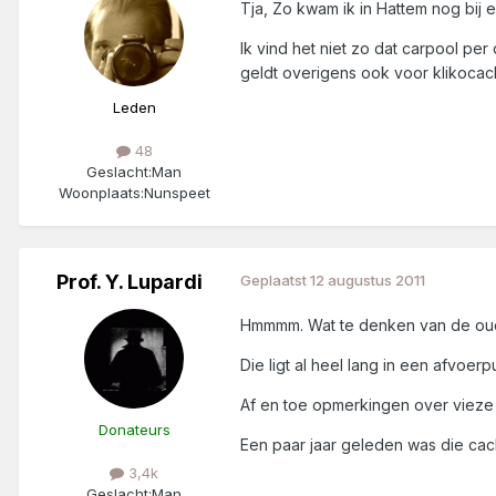
Tja, Zo kwam ik in Hattem nog bij
Ik vind het niet zo dat carpool per
geldt overigens ook voor klikocach
Leden
48
Geslacht:
Man
Woonplaats:
Nunspeet
Prof. Y. Lupardi
Geplaatst
12 augustus 2011
Hmmmm. Wat te denken van de oude
Die ligt al heel lang in een afvoerp
Af en toe opmerkingen over vieze
Donateurs
Een paar jaar geleden was die cach
3,4k
Geslacht:
Man