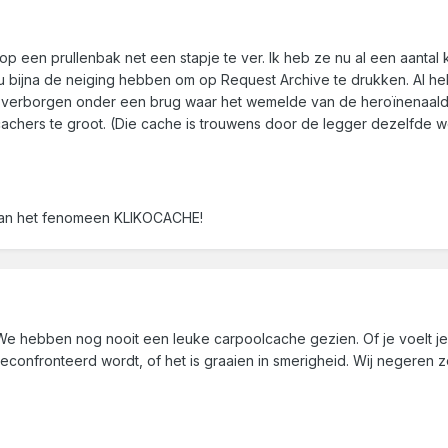
op een prullenbak net een stapje te ver. Ik heb ze nu al een aantal 
ou bijna de neiging hebben om op Request Archive te drukken. Al h
 verborgen onder een brug waar het wemelde van de heroïnenaalden
achers te groot. (Die cache is trouwens door de legger dezelfde we
 van het fenomeen KLIKOCACHE!
e hebben nog nooit een leuke carpoolcache gezien. Of je voelt je 
 geconfronteerd wordt, of het is graaien in smerigheid. Wij negeren