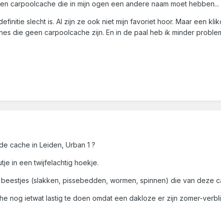
 een carpoolcache die in mijn ogen een andere naam moet hebben...
 definitie slecht is. Al zijn ze ook niet mijn favoriet hoor. Maar een
es die geen carpoolcache zijn. En in de paal heb ik minder problem
 cache in Leiden, Urban 1 ?
utje in een twijfelachtig hoekje.
 beestjes (slakken, pissebedden, wormen, spinnen) die van deze c
e nog ietwat lastig te doen omdat een dakloze er zijn zomer-verblij