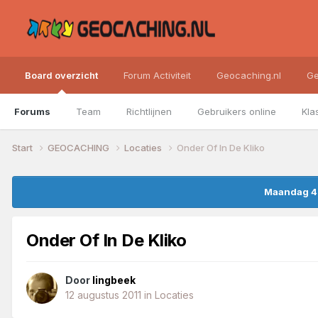
Board overzicht
Forum Activiteit
Geocaching.nl
Ge
Forums
Team
Richtlijnen
Gebruikers online
Kla
Start
GEOCACHING
Locaties
Onder Of In De Kliko
Maandag 4 
Onder Of In De Kliko
Door
lingbeek
12 augustus 2011
in
Locaties