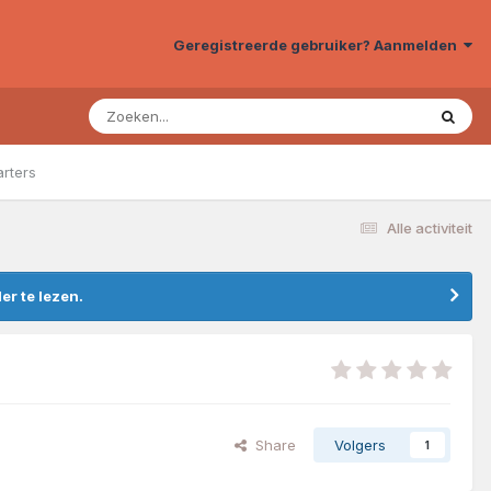
Geregistreerde gebruiker? Aanmelden
arters
Alle activiteit
r te lezen.
Share
Volgers
1