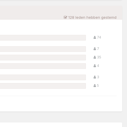
128 leden hebben gestemd
74
7
35
4
3
5