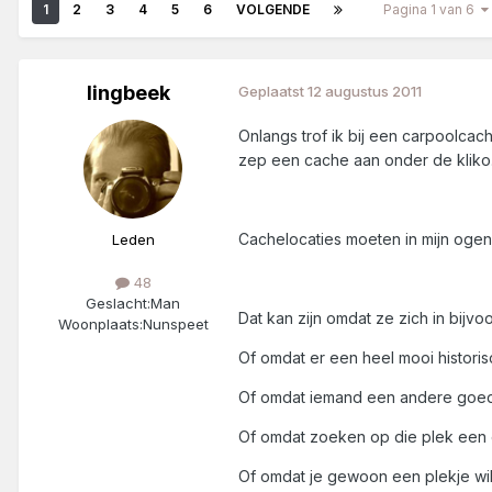
1
2
3
4
5
6
VOLGENDE
Pagina 1 van 6
lingbeek
Geplaatst
12 augustus 2011
Onlangs trof ik bij een carpoolcac
zep een cache aan onder de kliko. 
Cachelocaties moeten in mijn ogen
Leden
48
Geslacht:
Man
Dat kan zijn omdat ze zich in bijv
Woonplaats:
Nunspeet
Of omdat er een heel mooi historisc
Of omdat iemand een andere goede 
Of omdat zoeken op die plek een e
Of omdat je gewoon een plekje wil