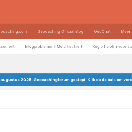
ocaching.com
Geocaching Official Blog
GeoChat
Meer
ssement
Inlogproblemen? Meld het hier!
Regio hulplijn voor st
augustus 2025: Geocachingforum gestopt! Klik op de balk om verde