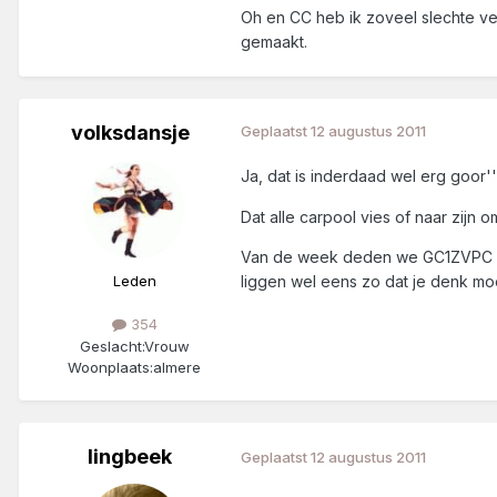
Oh en CC heb ik zoveel slechte ver
gemaakt.
volksdansje
Geplaatst
12 augustus 2011
Ja, dat is inderdaad wel erg goor'
Dat alle carpool vies of naar zijn 
Van de week deden we GC1ZVPC Car
liggen wel eens zo dat je denk mo
Leden
354
Geslacht:
Vrouw
Woonplaats:
almere
lingbeek
Geplaatst
12 augustus 2011