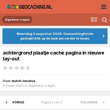
Algemene vragen
Maandag 4 augustus 2025: Geocachingforum
gestopt! Klik op de balk om verder te lezen.
achtergrond plaatje cache pagina in nieuwe
lay-out
Door
dutch-locutus
9 maart 2005
in
Algemene vragen
VORIGE
Pagina 2 van 2
VOLGENDE