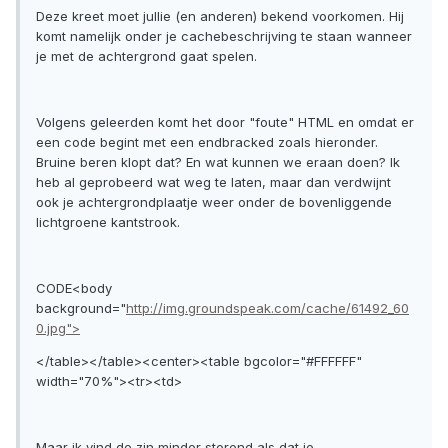
Deze kreet moet jullie (en anderen) bekend voorkomen. Hij
komt namelijk onder je cachebeschrijving te staan wanneer
je met de achtergrond gaat spelen.
Volgens geleerden komt het door "foute" HTML en omdat er
een code begint met een endbracked zoals hieronder.
Bruine beren klopt dat? En wat kunnen we eraan doen? Ik
heb al geprobeerd wat weg te laten, maar dan verdwijnt
ook je achtergrondplaatje weer onder de bovenliggende
lichtgroene kantstrook.
CODE<body
background="
http://img.groundspeak.com/cache/61492_60
0.jpg">
</table></table><center><table bgcolor="#FFFFFF"
width="70%"><tr><td>
Maar ik vind de zin minder storend als dat je