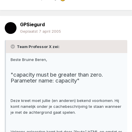
GPSiegurd
Geplaatst
7 april 2005
Team Professor X zei:
Beste Bruine Beren,
"capacity must be greater than zero.
Parameter name: capacity"
Deze kreet moet jullie (en anderen) bekend voorkomen. Hij
komt namelijk onder je cachebeschrijving te staan wanneer
je met de achtergrond gaat spelen.
Volgens geleerden komt het door "foute" HTML en omdat er