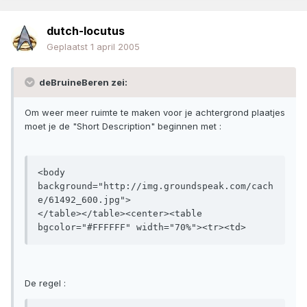
dutch-locutus
Geplaatst
1 april 2005
deBruineBeren zei:
Om weer meer ruimte te maken voor je achtergrond plaatjes
moet je de "Short Description" beginnen met :
<body 
background="http://img.groundspeak.com/cach
e/61492_600.jpg">

</table></table><center><table 
bgcolor="#FFFFFF" width="70%"><tr><td>
De regel :