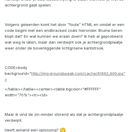
achtergrond gaat spelen.
Volgens geleerden komt het door "foute" HTML en omdat er een
code begint met een endbracked zoals hieronder. Bruine beren
klopt dat? En wat kunnen we eraan doen? Ik heb al geprobeerd
wat weg te laten, maar dan verdwijnt ook je achtergrondplaatje
weer onder de bovenliggende lichtgroene kantstrook.
CODE<body
background="
http://img.groundspeak.com/cache/61492_600.jpg"
>
</table></table><center><table bgcolor="#FFFFFF"
width="70%"><tr><td>
Maar ik vind de zin minder storend als dat je achtergrondplaatje
verdwijnt.
Heeft iemand een oplossing?