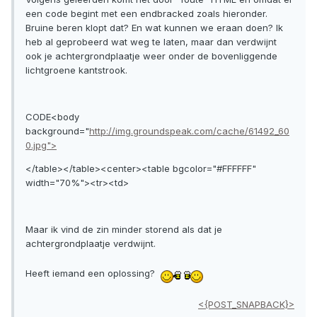
een code begint met een endbracked zoals hieronder.
Bruine beren klopt dat? En wat kunnen we eraan doen? Ik
heb al geprobeerd wat weg te laten, maar dan verdwijnt
ook je achtergrondplaatje weer onder de bovenliggende
lichtgroene kantstrook.
CODE<body
background="
http://img.groundspeak.com/cache/61492_60
0.jpg">
</table></table><center><table bgcolor="#FFFFFF"
width="70%"><tr><td>
Maar ik vind de zin minder storend als dat je
achtergrondplaatje verdwijnt.
Heeft iemand een oplossing?
<{POST_SNAPBACK}>