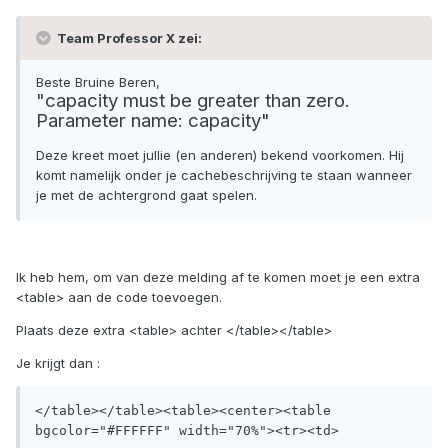
Team Professor X zei:
Beste Bruine Beren,
"capacity must be greater than zero.
Parameter name: capacity"
Deze kreet moet jullie (en anderen) bekend voorkomen. Hij
komt namelijk onder je cachebeschrijving te staan wanneer
je met de achtergrond gaat spelen.
Ik heb hem, om van deze melding af te komen moet je een extra
<table> aan de code toevoegen.
Plaats deze extra <table> achter </table></table>
Je krijgt dan :
</table></table><table><center><table 
bgcolor="#FFFFFF" width="70%"><tr><td>