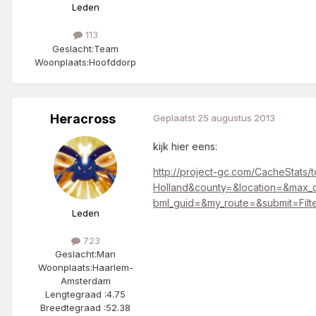
Leden
113
Geslacht:
Team
Woonplaats:
Hoofddorp
Heracross
Geplaatst
25 augustus 2013
kijk hier eens:
http://project-gc.com/CacheStats
Holland&county=&location=&max
bml_guid=&my_route=&submit=Filte
Leden
723
Geslacht:
Man
Woonplaats:
Haarlem-
Amsterdam
Lengtegraad :
4.75
Breedtegraad :
52.38