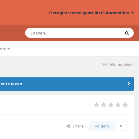
Geregistreerde gebruiker? Aanmelden
arters
Alle activiteit
r te lezen.
Share
Volgers
0