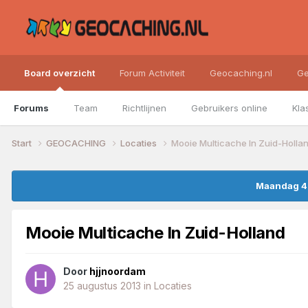
Board overzicht
Forum Activiteit
Geocaching.nl
Ge
Forums
Team
Richtlijnen
Gebruikers online
Kla
Start
GEOCACHING
Locaties
Mooie Multicache In Zuid-Holla
Maandag 4 
Mooie Multicache In Zuid-Holland
Door
hjjnoordam
25 augustus 2013
in
Locaties