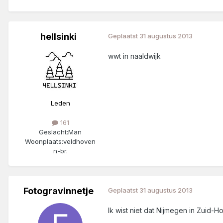
hellsinki
Geplaatst
31 augustus 2013
wwt in naaldwijk
Leden
161
Geslacht:
Man
Woonplaats:
veldhoven
n-br.
Fotogravinnetje
Geplaatst
31 augustus 2013
Ik wist niet dat Nijmegen in Zuid-H