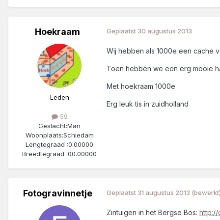
Hoekraam
Geplaatst
30 augustus 2013
Wij hebben als 1000e een cache 
Toen hebben we een erg mooie h
Met hoekraam 1000e
Leden
Erg leuk tis in zuidholland
59
Geslacht:
Man
Woonplaats:
Schiedam
Lengtegraad :
0.00000
Breedtegraad :
00.00000
Fotogravinnetje
Geplaatst
31 augustus 2013
(bewerkt
Zintuigen in het Bergse Bos:
http: