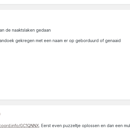
van de naaktslaken gedaan
andoek gekregen met een naam er op geborduurd of genaaid
)
//coord.info/GC1QNNX
. Eerst even puzzeltje oplossen en dan een mu