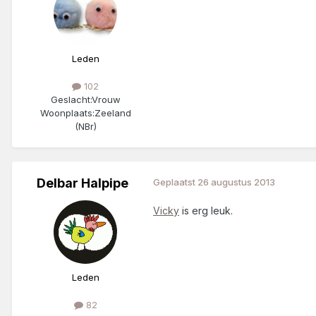
Leden
102
Geslacht:
Vrouw
Woonplaats:
Zeeland
(NBr)
Delbar Halpipe
Geplaatst
26 augustus 2013
Vicky
is erg leuk.
Leden
82