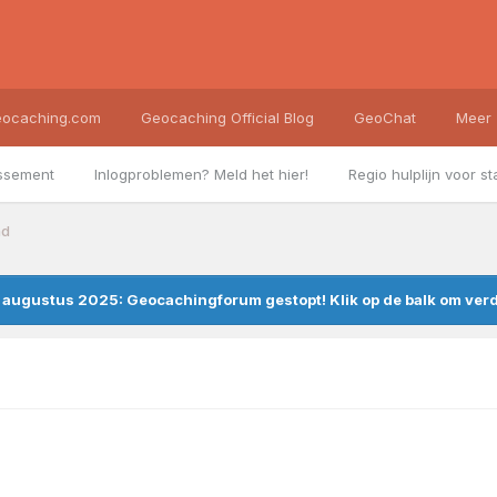
ocaching.com
Geocaching Official Blog
GeoChat
Meer
ssement
Inlogproblemen? Meld het hier!
Regio hulplijn voor st
nd
augustus 2025: Geocachingforum gestopt! Klik op de balk om verde