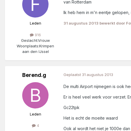
van Rotterdam
Ik heb hem in m'n eentje gelopen,
Leden
31 augustus 2013
bewerkt door Fo
916
Geslacht:
Vrouw
Woonplaats:
Krimpen
aan den IJssel
Berend.g
Geplaatst
31 augustus 2013
De multi Airport nijmegen is ook he
Er is heel veel werk voor verzet. E
Gc22tpk
Leden
Het is echt de moeite waard
4
Ook al wordt het niet je 1000e dan