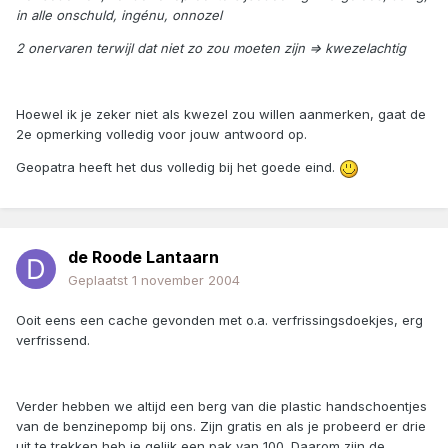
in alle onschuld, ingénu, onnozel
2 onervaren terwijl dat niet zo zou moeten zijn => kwezelachtig
Hoewel ik je zeker niet als kwezel zou willen aanmerken, gaat de
2e opmerking volledig voor jouw antwoord op.
Geopatra heeft het dus volledig bij het goede eind.
de Roode Lantaarn
Geplaatst
1 november 2004
Ooit eens een cache gevonden met o.a. verfrissingsdoekjes, erg
verfrissend.
Verder hebben we altijd een berg van die plastic handschoentjes
van de benzinepomp bij ons. Zijn gratis en als je probeerd er drie
uit te trekken heb je gelijk een pak van 100. Daarom zijn de