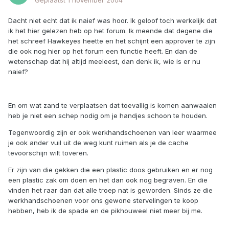
Geplaatst
1 november 2004
Dacht niet echt dat ik naief was hoor. Ik geloof toch werkelijk dat
ik het hier gelezen heb op het forum. Ik meende dat degene die
het schreef Hawkeyes heette en het schijnt een approver te zijn
die ook nog hier op het forum een functie heeft. En dan de
wetenschap dat hij altijd meeleest, dan denk ik, wie is er nu
naief?
En om wat zand te verplaatsen dat toevallig is komen aanwaaien
heb je niet een schep nodig om je handjes schoon te houden.
Tegenwoordig zijn er ook werkhandschoenen van leer waarmee
je ook ander vuil uit de weg kunt ruimen als je de cache
tevoorschijn wilt toveren.
Er zijn van die gekken die een plastic doos gebruiken en er nog
een plastic zak om doen en het dan ook nog begraven. En die
vinden het raar dan dat alle troep nat is geworden. Sinds ze die
werkhandschoenen voor ons gewone stervelingen te koop
hebben, heb ik de spade en de pikhouweel niet meer bij me.