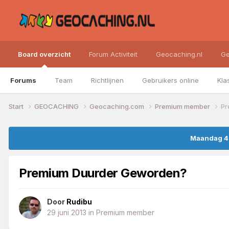
Board overzicht
Forum Activiteit
Geocaching.nl
Ge
Forums
Team
Richtlijnen
Gebruikers online
Kla
Start
GEOCACHING
Geocaching.com
Premium member
Pr
Maandag 4 
Premium Duurder Geworden?
Door
Rudibu
29 juni 2013
in
Premium member