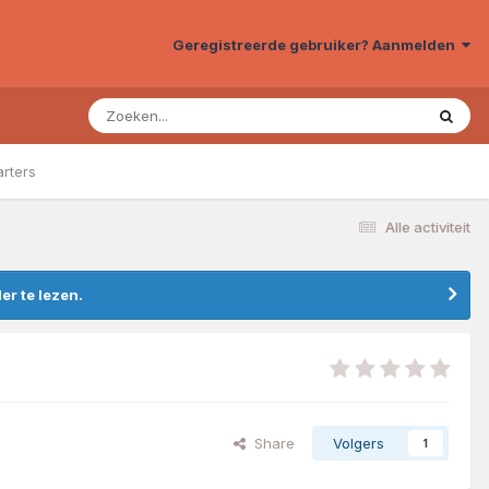
Geregistreerde gebruiker? Aanmelden
arters
Alle activiteit
r te lezen.
Share
Volgers
1