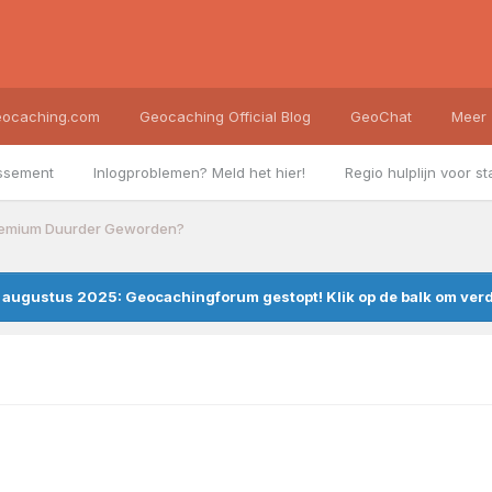
ocaching.com
Geocaching Official Blog
GeoChat
Meer
ssement
Inlogproblemen? Meld het hier!
Regio hulplijn voor st
emium Duurder Geworden?
augustus 2025: Geocachingforum gestopt! Klik op de balk om verde