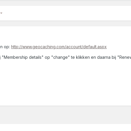
3
an op:
http://www.geocaching.com/account/default.aspx
ij "Membership details" op "change" te klikken en daarna bij "Rene