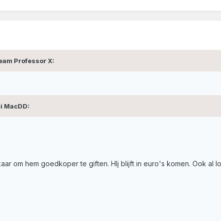
eam Professor X:
ei MacDD:
lkaar om hem goedkoper te giften. HIj blijft in euro's komen. Ook al l