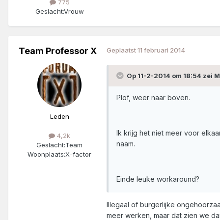
775
Geslacht:
Vrouw
Team Professor X
Geplaatst
11 februari 2014
Op 11-2-2014 om 18:54 zei 
Plof, weer naar boven.
Leden
Ik krijg het niet meer voor elka
4,2k
naam.
Geslacht:
Team
Woonplaats:
X-factor
Einde leuke workaround?
Illegaal of burgerlijke ongehoorzaa
meer werken, maar dat zien we da