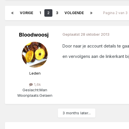
VORIGE
1
2
3
VOLGENDE
Pagina 2 van 
Bloodwoosj
Geplaatst
28 oktober 2013
Door naar je account details te ga
en vervolgens aan de linkerkant b
Leden
1,6k
Geslacht:
Man
Woonplaats:
Gelaen
3 months later...