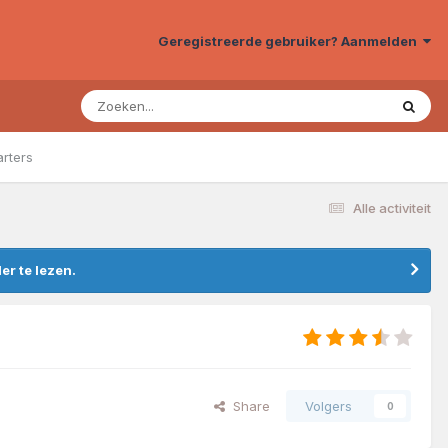
Geregistreerde gebruiker? Aanmelden
arters
Alle activiteit
r te lezen.
Share
Volgers
0