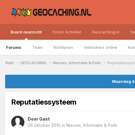
Board overzicht
Forum Activiteit
Geocaching.nl
Ge
Forums
Team
Richtlijnen
Gebruikers online
Kla
Start
GEOCACHING
Nieuws, Informatie & Polls
Reputatiessys
Maandag 4 
Reputatiessysteem
Door
Gast
28 oktober 2010
in
Nieuws, Informatie & Polls