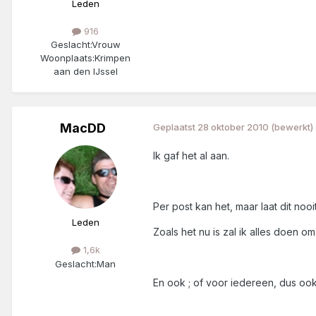
Leden
916
Geslacht:
Vrouw
Woonplaats:
Krimpen
aan den IJssel
MacDD
Geplaatst
28 oktober 2010
(bewerkt)
Ik gaf het al aan.
Per post kan het, maar laat dit nooit
Leden
Zoals het nu is zal ik alles doen om 
1,6k
Geslacht:
Man
En ook ; of voor iedereen, dus oo