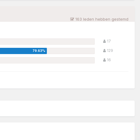
163 leden hebben gestemd
17
129
16