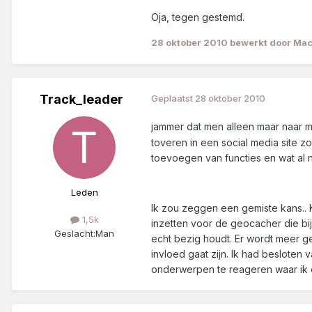
Oja, tegen gestemd.
28 oktober 2010
bewerkt door Ma
Track_leader
Geplaatst
28 oktober 2010
jammer dat men alleen maar naar m
toveren in een social media site z
toevoegen van functies en wat al n
Leden
Ik zou zeggen een gemiste kans.. K
1,5k
inzetten voor de geocacher die bij
Geslacht:
Man
echt bezig houdt. Er wordt meer g
invloed gaat zijn. Ik had beslote
onderwerpen te reageren waar ik ee