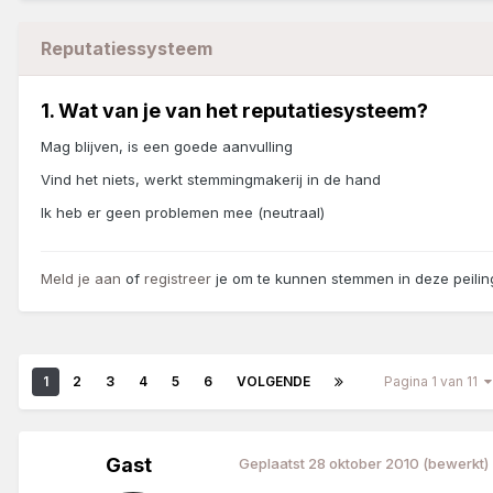
Reputatiessysteem
1. Wat van je van het reputatiesysteem?
Mag blijven, is een goede aanvulling
Vind het niets, werkt stemmingmakerij in de hand
Ik heb er geen problemen mee (neutraal)
Meld je aan
of
registreer
je om te kunnen stemmen in deze peilin
1
2
3
4
5
6
VOLGENDE
Pagina 1 van 11
Gast
Geplaatst
28 oktober 2010
(bewerkt)