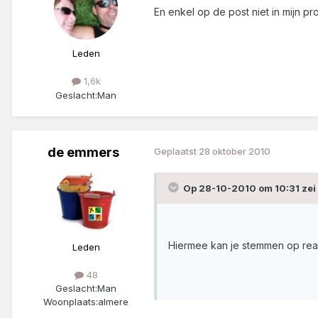
En enkel op de post niet in mijn pro
Leden
1,6k
Geslacht:
Man
de emmers
Geplaatst
28 oktober 2010
Op 28-10-2010 om 10:31 zei
Hiermee kan je stemmen op reac
Leden
48
Geslacht:
Man
Woonplaats:
almere