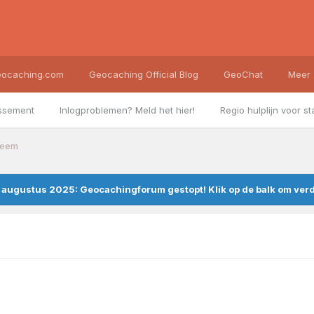
ocaching.com
Geocaching Official Blog
GeoChat
Meer
ssement
Inlogproblemen? Meld het hier!
Regio hulplijn voor st
teem
augustus 2025: Geocachingforum gestopt! Klik op de balk om verde