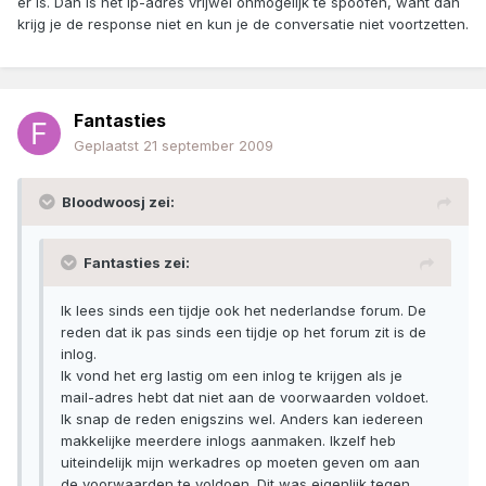
er is. Dan is het ip-adres vrijwel onmogelijk te spoofen, want dan
krijg je de response niet en kun je de conversatie niet voortzetten.
Fantasties
Geplaatst
21 september 2009
Bloodwoosj zei:
Fantasties zei:
Ik lees sinds een tijdje ook het nederlandse forum. De
reden dat ik pas sinds een tijdje op het forum zit is de
inlog.
Ik vond het erg lastig om een inlog te krijgen als je
mail-adres hebt dat niet aan de voorwaarden voldoet.
Ik snap de reden enigszins wel. Anders kan iedereen
makkelijke meerdere inlogs aanmaken. Ikzelf heb
uiteindelijk mijn werkadres op moeten geven om aan
de voorwaarden te voldoen. Dit was eigenlijk tegen