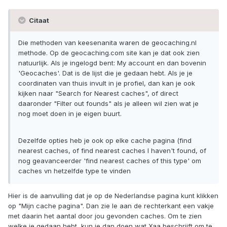
Citaat
Die methoden van keesenanita waren de geocaching.nl
methode. Op de geocaching.com site kan je dat ook zien
natuurlijk. Als je ingelogd bent: My account en dan bovenin
'Geocaches'. Dat is de lijst die je gedaan hebt. Als je je
coordinaten van thuis invult in je profiel, dan kan je ook
kijken naar "Search for Nearest caches", of direct
daaronder "Filter out founds" als je alleen wil zien wat je
nog moet doen in je eigen buurt.
Dezelfde opties heb je ook op elke cache pagina (find
nearest caches, of find nearest caches I haven't found, of
nog geavanceerder 'find nearest caches of this type' om
caches vn hetzelfde type te vinden
Hier is de aanvulling dat je op de Nederlandse pagina kunt klikken
op "Mijn cache pagina". Dan zie le aan de rechterkant een vakje
met daarin het aantal door jou gevonden caches. Om te zien
welke je gedaan hebt, kun je dan doen wat Xaa beschrijft om te