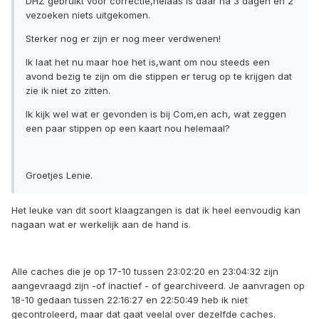
DHZ gebruikt voor correctie,helaas is daar na 3 dagen en 2
vezoeken niets uitgekomen.
Sterker nog er zijn er nog meer verdwenen!
Ik laat het nu maar hoe het is,want om nou steeds een
avond bezig te zijn om die stippen er terug op te krijgen dat
zie ik niet zo zitten.
Ik kijk wel wat er gevonden is bij Com,en ach, wat zeggen
een paar stippen op een kaart nou helemaal?
Groetjes Lenie.
Het leuke van dit soort klaagzangen is dat ik heel eenvoudig kan
nagaan wat er werkelijk aan de hand is.
Alle caches die je op 17-10 tussen 23:02:20 en 23:04:32 zijn
aangevraagd zijn -of inactief - of gearchiveerd. Je aanvragen op
18-10 gedaan tussen 22:16:27 en 22:50:49 heb ik niet
gecontroleerd, maar dat gaat veelal over dezelfde caches.