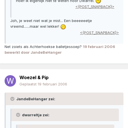
Hoef ik eigenlijk niet te weten hoor Dwarrel.
<{POST_SNAPBACK}>
Joh, je weet niet wat je mist... Een beeeeeetje
vreemd.......maar wel lekker!
<{POST_SNAPBACK}>
Net zoiets als Achterhoekse balletjessoep?
19 februari 2006
bewerkt door JandeBeHanger
Woezel & Pip
Geplaatst
19 februari 2006
JandeBeHanger zei:
dwarreltje zei: