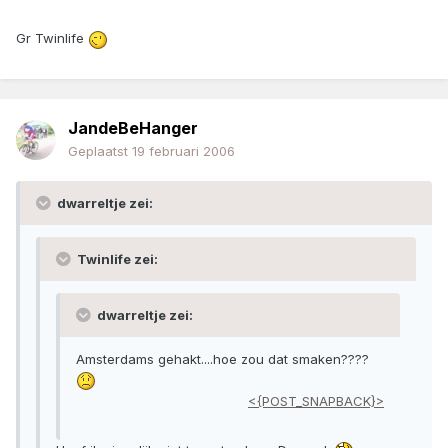
Gr Twinlife
JandeBeHanger
Geplaatst
19 februari 2006
dwarreltje zei:
Twinlife zei:
dwarreltje zei:
Amsterdams gehakt....hoe zou dat smaken????
<{POST_SNAPBACK}>