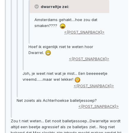
dwarreltje zei:
Amsterdams gehakt....hoe zou dat
smaken????
<{POST_SNAPBACK}>
Hoef ik eigenlijk niet te weten hoor
Dwarrel.
<{POST_SNAPBACK}>
Joh, je weet niet wat je mist... Een beeeeeetje
vreemd.......maar wel lekker!
<{POST_SNAPBACK}>
Net zoiets als Achterhoekse balletjessoep?
<{POST_SNAPBACK}>
Zou t niet weten... Eet nooit balletjessoep...Dwarreltje wordt
altijd een beetje agressief als ze balletjes ziet... Nog niet
bekend dat Max slechts zijn intrede mocht maken omdat hij