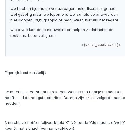
we hebben tijdens de verjaardagen hele discusies gehad,
wel gezellig maar we lopen ons wel suf als de antwoorden
niet kloppen. hi,hi grappig bij mooi weer, niet als het regent.
wie o wie kan deze nieuwelingen helpen zodat het in de
toekomst beter zal gaan.
<{POST_SNAPBACK}>
Eigenlijk best makkelijk.
Je moet altijd eerst dat uitrekenen wat tussen haakjes staat. Dat
heeft altijd de hoogste prioriteit. Daarna zijn er als volgorde aan te
houden:
1. machtsverheffen (bijvoorbeeld X^Y: X tot de Yde macht, ofwel Y
keer X met zichzelf vermenigvuldigen).