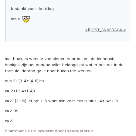
bedankt voor de uitleg.
lenie.
<{POST_SNAPBACK}>
met haakjes werk je van binnen naar buiten. de binnenste
haakjes zijn het aaaaaaaaller belangrijkst wat er bestaat in de
formule. daarna ga je naar buiten toe werken.
dus 2+(3-4*(4-8))=x
x= 2+(3-4*(-4))
x=2+(3+16) let op: +16 want min keer min is plus -4*-4=+16
x=2+19
x=21
5 oktober 2005
bewerkt door theedgeforu2