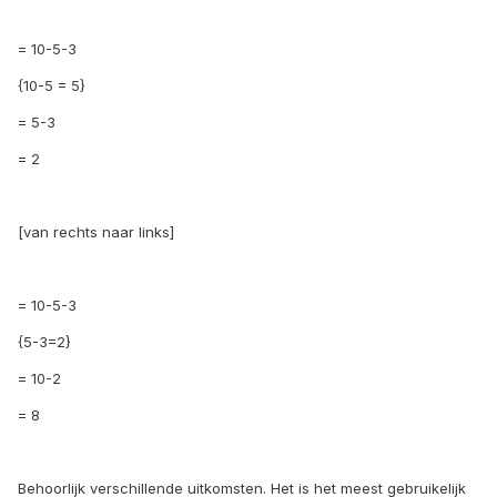
= 10-5-3
{10-5 = 5}
= 5-3
= 2
[van rechts naar links]
= 10-5-3
{5-3=2}
= 10-2
= 8
Behoorlijk verschillende uitkomsten. Het is het meest gebruikelijk