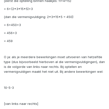
{eerst die optelling binnen haakjes: 11+4=15}
= 6+(2*3*15*5)+3
{dan die vermenigvuldiging: 2*3*15*5 = 450}
= 6+450+3
= 456+3
= 459
O ja: als je meerdere bewerkingen moet uitvoeren van hetzelfde
type (dus bijvoorbeeld hierboven al die vermenigvuldigingen), dan
is de volgorde van links naar rechts. Bij optellen en
vermenigvuldigen maakt het niet uit. Bij andere bewerkingen wel:
10-5-3
[van links naar rechts]