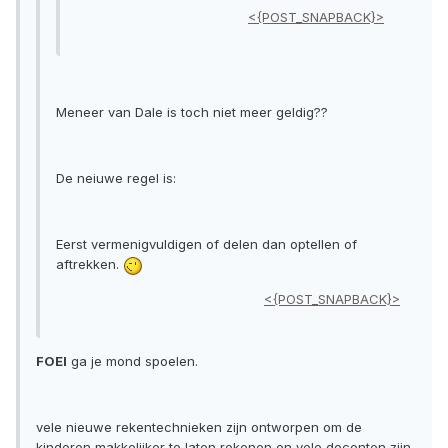
<{POST_SNAPBACK}>
Meneer van Dale is toch niet meer geldig??
De neiuwe regel is:
Eerst vermenigvuldigen of delen dan optellen of
aftrekken.
<{POST_SNAPBACK}>
FOEI
ga je mond spoelen.
vele nieuwe rekentechnieken zijn ontworpen om de
kinderen makkelijker te laten rekenen en vele docenten zijn