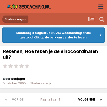
Starters vragen
Maandag 4 augustus 2025: Geocachingforum
gestopt! Klik op de balk om verder te lezen.
Rekenen; Hoe reken je de eindcoordinaten
uit?
Door
bosjager
5 oktober 2005
in
Starters vragen
VORIGE
Pagina 1 van 4
VOLGENDE