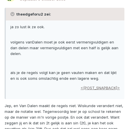
theedgeforu2 zei:
ja zo lust ik ze ook.
volgens vanDalen moet je ook eerst vermenigvuldigen en
dan delen maar vermenigvuldigen met een half is gelijk aan
delen.
als je de regels volgt kan je geen vauten maken en dat lijkt
en is ook soms omslachtig ende een lagere weg.
<{POST_SNAPBACK}>
Jep, en Van Dalen maakt de regels niet. Wiskunde verandert niet,
maar de notatie wel. Tegenwoordig leer je op school te rekenen
op de manier van m'n vorige postje. En ook dat verandert. Want
zeggen jij en ik dat sin 2t gelijk is aan sin (2t), je kan het ook
opvatten als (sin 2)*t. Dus ook dat zal wel eens een keer gaan