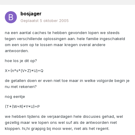
bosjager
Geplaatst
5 oktober 2005
na een aantal caches te hebben gevonden lopen we steeds
tegen verschillende oplossingen aan. hele familie ingeschakeld
om een som op te lossen maar kregen overal andere
antwoorden.
hoe los je dit op?
X+(n*s*(V+Z)*U)+Q
de getallen doen er even niet toe maar in welke volgorde begin je
nu met rekenen?
nog eentje
(T*(W+R)*Y*U)+P
we hebben tijdens de verjaardagen hele discusies gehad, wel
gezellig maar we lopen ons wel suf als de antwoorden niet
kloppen. hi,hi grappig bij mooi weer, niet als het regent.