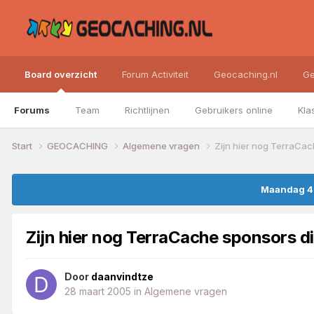
Board overzicht
Forum Activiteit
Geocaching.nl
Ge
Forums
Team
Richtlijnen
Gebruikers online
Kla
Start
GEOCACHING
Algemene vragen
Zijn hier nog TerraCac
Maandag 4 
Zijn hier nog TerraCache sponsors di
Door
daanvindtze
28 maart 2005
in
Algemene vragen