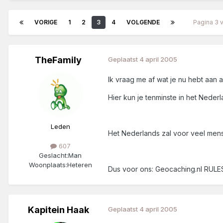
VORIGE
1
2
3
4
VOLGENDE
Pagina 3 
TheFamily
Geplaatst
4 april 2005
Ik vraag me af wat je nu hebt aan 
Hier kun je tenminste in het Nede
Leden
Het Nederlands zal voor veel mens
607
Geslacht:
Man
Woonplaats:
Heteren
Dus voor ons: Geocaching.nl RUL
Kapitein Haak
Geplaatst
4 april 2005