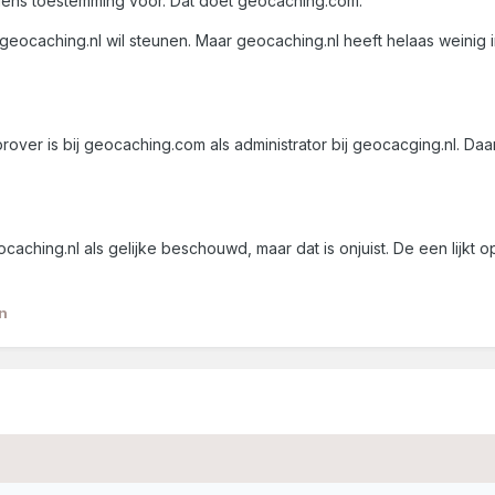
gens toestemming voor. Dat doet geocaching.com.
d geocaching.nl wil steunen. Maar geocaching.nl heeft helaas weinig
ver is bij geocaching.com als administrator bij geocacging.nl. Daar
ching.nl als gelijke beschouwd, maar dat is onjuist. De een lijkt 
n