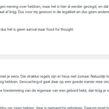
eigen mening over hebben, maar het is hier al eerder gezegd, en da
maal af krijg. Dus voor mij gewoon in de legaliteit en dus geen andere
dus het is geen aanval maar food for thought.
et je eens. Die strakke regels zijn er heus niet zomaar. Natuurlijk mo
nig hebben. Geocaching.nl gaat daar op een goede manier mee om
je toestemming van de eigenaar van een gebied hebt, dan krijg je 
bby om zeep helpen, daar is niemand bij geholpen. Daarom moet het 