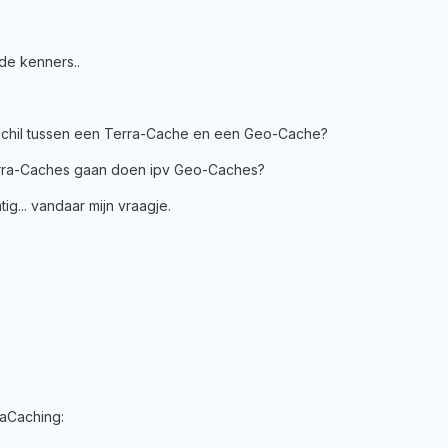
de kenners..
rschil tussen een Terra-Cache en een Geo-Cache?
rra-Caches gaan doen ipv Geo-Caches?
tig... vandaar mijn vraagje.
rraCaching: