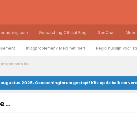
ocaching.com
Geocaching Official Blog
GeoChat
Meer
ssement
Inlogproblemen? Meld het hier!
Regio hulplijn voor st
he sponsors die ..
augustus 2025: Geocachingforum gestopt! Klik op de balk om verde
e ..