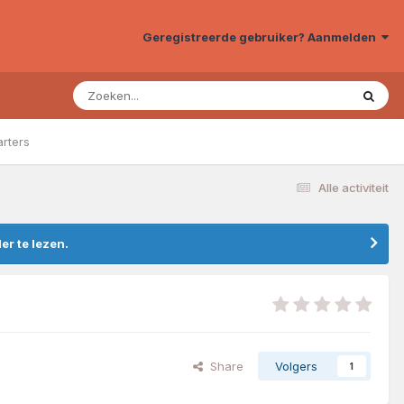
Geregistreerde gebruiker? Aanmelden
arters
Alle activiteit
r te lezen.
Share
Volgers
1