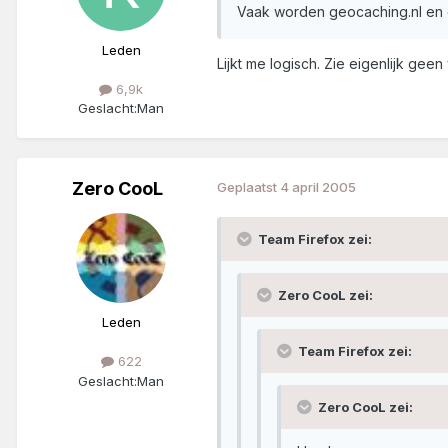
Vaak worden geocaching.nl en 
Leden
Lijkt me logisch. Zie eigenlijk geen 
6,9k
Geslacht:
Man
Zero CooL
Geplaatst
4 april 2005
Team Firefox zei:
Zero CooL zei:
Leden
Team Firefox zei:
622
Geslacht:
Man
Zero CooL zei: