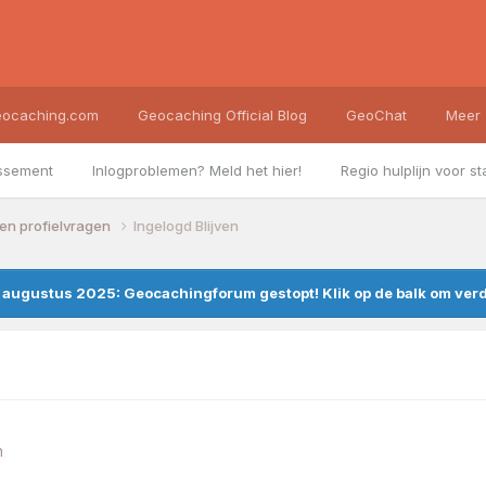
ocaching.com
Geocaching Official Blog
GeoChat
Meer
ssement
Inlogproblemen? Meld het hier!
Regio hulplijn voor st
en profielvragen
Ingelogd Blijven
augustus 2025: Geocachingforum gestopt! Klik op de balk om verde
n