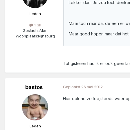
Lekker dan. Je zou toch denken
Leden
Maar toch raar dat de één er we
1,3k
Geslacht:
Man
Maar goed hopen maar dat het 
Woonplaats:
Rijnsburg
Tot gisteren had ik er ook geen la
bastos
Geplaatst
26 mei 2012
Hier ook hetzelfde,steeds weer o
Leden