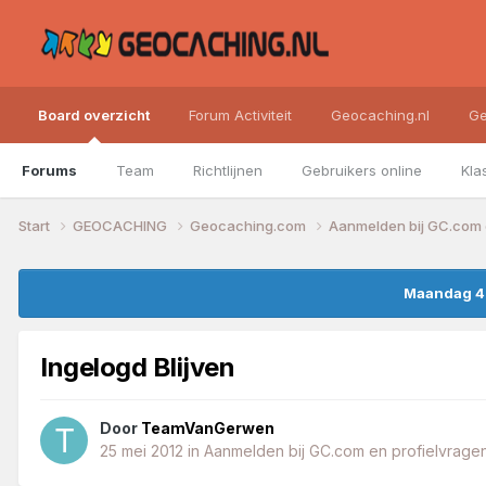
Board overzicht
Forum Activiteit
Geocaching.nl
Ge
Forums
Team
Richtlijnen
Gebruikers online
Kla
Start
GEOCACHING
Geocaching.com
Aanmelden bij GC.com 
Maandag 4 
Ingelogd Blijven
Door
TeamVanGerwen
25 mei 2012
in
Aanmelden bij GC.com en profielvrage