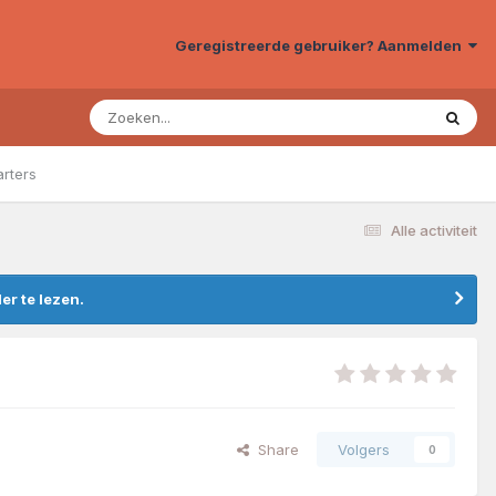
Geregistreerde gebruiker? Aanmelden
arters
Alle activiteit
r te lezen.
Share
Volgers
0