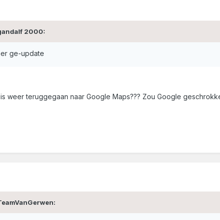
gandalf 2000:
eer ge-update
om is weer teruggegaan naar Google Maps??? Zou Google geschrokken
 TeamVanGerwen: