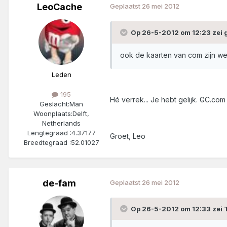
LeoCache
Geplaatst
26 mei 2012
Op 26-5-2012 om 12:23 zei 
ook de kaarten van com zijn w
Leden
195
Hé verrek... Je hebt gelijk. GC.c
Geslacht:
Man
Woonplaats:
Delft,
Netherlands
Lengtegraad :
4.37177
Groet, Leo
Breedtegraad :
52.01027
de-fam
Geplaatst
26 mei 2012
Op 26-5-2012 om 12:33 zei