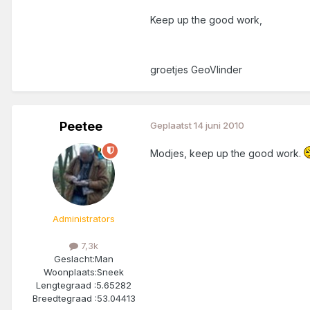
Keep up the good work,
groetjes GeoVlinder
Peetee
Geplaatst
14 juni 2010
Modjes, keep up the good work.
Administrators
7,3k
Geslacht:
Man
Woonplaats:
Sneek
Lengtegraad :
5.65282
Breedtegraad :
53.04413