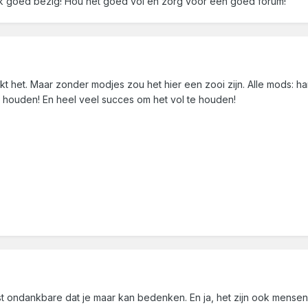
k goed bezig! Hou het goed vol en zorg voor een goed forum!
t het. Maar zonder modjes zou het hier een zooi zijn. Alle mods: harts
e houden! En heel veel succes om het vol te houden!
t ondankbare dat je maar kan bedenken. En ja, het zijn ook mense