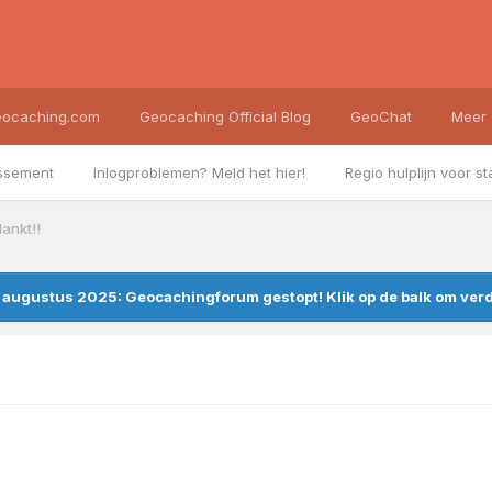
ocaching.com
Geocaching Official Blog
GeoChat
Meer
ssement
Inlogproblemen? Meld het hier!
Regio hulplijn voor st
ankt!!
augustus 2025: Geocachingforum gestopt! Klik op de balk om verde