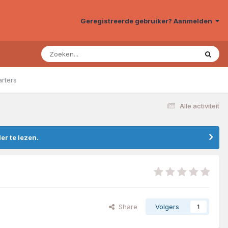
Geregistreerde gebruiker? Aanmelden
arters
Alle activiteit
r te lezen.
Share
Volgers
1