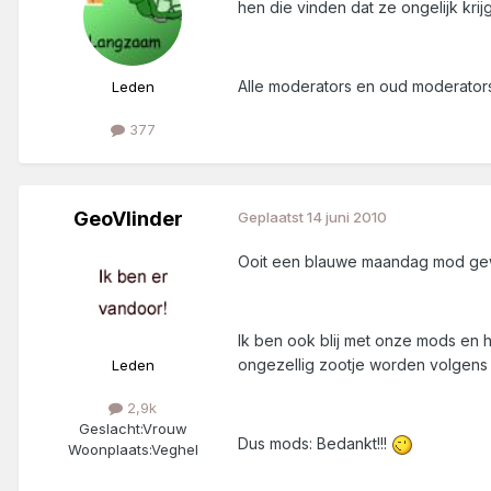
hen die vinden dat ze ongelijk krij
Alle moderators en oud moderators 
Leden
377
GeoVlinder
Geplaatst
14 juni 2010
Ooit een blauwe maandag mod gewe
Ik ben ook blij met onze mods en 
ongezellig zootje worden volgens 
Leden
2,9k
Geslacht:
Vrouw
Dus mods: Bedankt!!!
Woonplaats:
Veghel