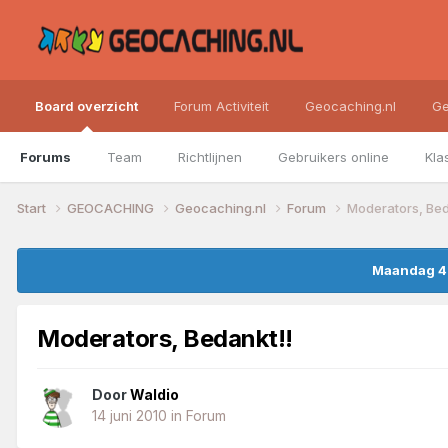
Board overzicht
Forum Activiteit
Geocaching.nl
Ge
Forums
Team
Richtlijnen
Gebruikers online
Kla
Start
GEOCACHING
Geocaching.nl
Forum
Moderators, Bed
Maandag 4 
Moderators, Bedankt!!
Door
Waldio
14 juni 2010
in
Forum