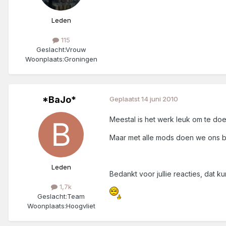
Leden
115
Geslacht:
Vrouw
Woonplaats:
Groningen
*BaJo*
Geplaatst
14 juni 2010
Meestal is het werk leuk om te doe
Maar met alle mods doen we ons be
Leden
Bedankt voor jullie reacties, dat
1,7k
Geslacht:
Team
Woonplaats:
Hoogvliet