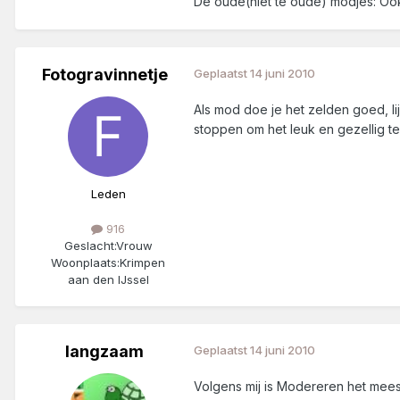
De oude(niet te oude) modjes: Oo
Fotogravinnetje
Geplaatst
14 juni 2010
Als mod doe je het zelden goed, lijk
stoppen om het leuk en gezellig t
Leden
916
Geslacht:
Vrouw
Woonplaats:
Krimpen
aan den IJssel
langzaam
Geplaatst
14 juni 2010
Volgens mij is Modereren het mees