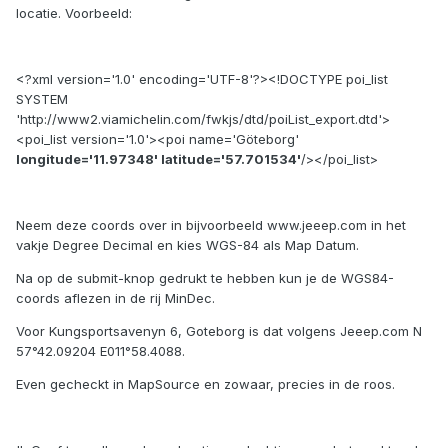
locatie. Voorbeeld:
<?xml version='1.0' encoding='UTF-8'?><!DOCTYPE poi_list
SYSTEM
'http://www2.viamichelin.com/fwkjs/dtd/poiList_export.dtd'>
<poi_list version='1.0'><poi name='Göteborg'
longitude='11.97348' latitude='57.701534'
/></poi_list>
Neem deze coords over in bijvoorbeeld www.jeeep.com in het
vakje Degree Decimal en kies WGS-84 als Map Datum.
Na op de submit-knop gedrukt te hebben kun je de WGS84-
coords aflezen in de rij MinDec.
Voor Kungsportsavenyn 6, Goteborg is dat volgens Jeeep.com N
57°42.09204 E011°58.4088.
Even gecheckt in MapSource en zowaar, precies in de roos.