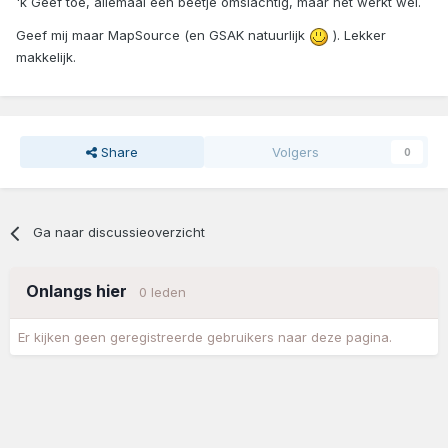
'k Geef toe, allemaal een beetje omslachtig, maar het werkt wel.
Geef mij maar MapSource (en GSAK natuurlijk
). Lekker
makkelijk.
Share
Volgers
0
Ga naar discussieoverzicht
Onlangs hier
0 leden
Er kijken geen geregistreerde gebruikers naar deze pagina.