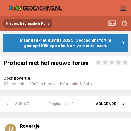
Nieuws, Informatie & Polls
Maandag 4 augustus 2025: Geocachingforum
gestopt! Klik op de balk om verder te lezen.
Proficiat met het nieuwe forum
Door
Rovertje
29 december 2002
in
Nieuws, Informatie & Polls
VORIGE
Pagina 1 van 3
VOLGENDE
Rovertje