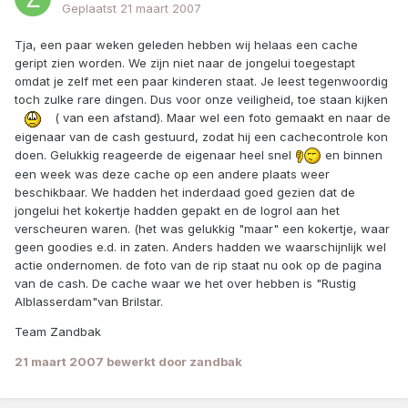
Geplaatst
21 maart 2007
Tja, een paar weken geleden hebben wij helaas een cache
geript zien worden. We zijn niet naar de jongelui toegestapt
omdat je zelf met een paar kinderen staat. Je leest tegenwoordig
toch zulke rare dingen. Dus voor onze veiligheid, toe staan kijken
( van een afstand). Maar wel een foto gemaakt en naar de
eigenaar van de cash gestuurd, zodat hij een cachecontrole kon
doen. Gelukkig reageerde de eigenaar heel snel
en binnen
een week was deze cache op een andere plaats weer
beschikbaar. We hadden het inderdaad goed gezien dat de
jongelui het kokertje hadden gepakt en de logrol aan het
verscheuren waren. (het was gelukkig "maar" een kokertje, waar
geen goodies e.d. in zaten. Anders hadden we waarschijnlijk wel
actie ondernomen. de foto van de rip staat nu ook op de pagina
van de cash. De cache waar we het over hebben is "Rustig
Alblasserdam"van Brilstar.
Team Zandbak
21 maart 2007
bewerkt door zandbak