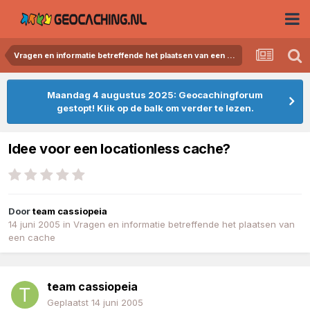
Vragen en informatie betreffende het plaatsen van een cache
Maandag 4 augustus 2025: Geocachingforum
gestopt! Klik op de balk om verder te lezen.
Idee voor een locationless cache?
Door
team cassiopeia
14 juni 2005
in
Vragen en informatie betreffende het plaatsen van
een cache
team cassiopeia
Geplaatst
14 juni 2005