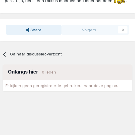
past. Tsja, het is een rotklus maar iemand moet het doen
.
Share
Volgers
0
Ga naar discussieoverzicht
Onlangs hier
0 leden
Er kijken geen geregistreerde gebruikers naar deze pagina.