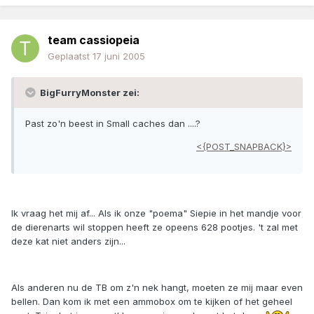
team cassiopeia
Geplaatst
17 juni 2005
BigFurryMonster zei:
Past zo'n beest in Small caches dan ....?
<{POST_SNAPBACK}>
Ik vraag het mij af... Als ik onze "poema" Siepie in het mandje voor
de dierenarts wil stoppen heeft ze opeens 628 pootjes. 't zal met
deze kat niet anders zijn...
Als anderen nu de TB om z'n nek hangt, moeten ze mij maar even
bellen. Dan kom ik met een ammobox om te kijken of het geheel