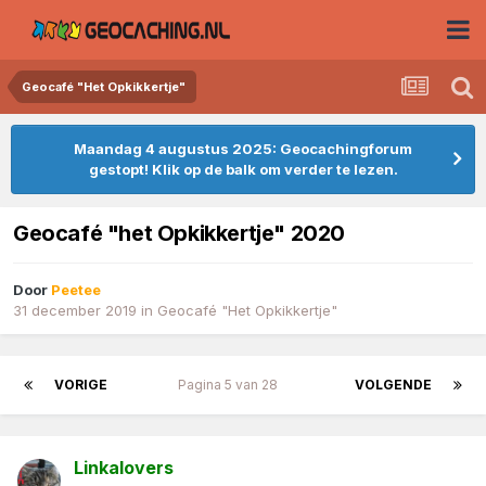
Geocafé "Het Opkikkertje"
Maandag 4 augustus 2025: Geocachingforum
gestopt! Klik op de balk om verder te lezen.
Geocafé "het Opkikkertje" 2020
Door
Peetee
31 december 2019
in
Geocafé "Het Opkikkertje"
VORIGE
Pagina 5 van 28
VOLGENDE
Linkalovers