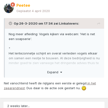
Peetee
Geplaatst
4 april 2020
Op 26-3-2020 om 17:34 zei
Linkalovers
:
Nog meer afleiding: Vogels kijken via webcam: 'Het is net
een soapserie'.
"
Het lentezonnetje schijnt en overal verleiden vogels elkaar
om samen een nestje te bouwen. Al deze bedrijvigheid is nu
minder goed te zien vanwege het dringende advies thuis te
blijven. Wel ziet de Vogelbescherming het aantal kijkers van
Expand
vogelwebcams groeien...
...Op camera's van de
Vogelbescherming
of via
Net vanochtend heeft de nijlgans een eerste ei gelegd
in het
Nestkastlive.nl
kan het publiek 24 uur per dag volgen wat
zeearendnest
. Dus daar is de actie ook gestart nu.
er allemaal gebeurt in en om een vogelnest...
"
Bron:
NU.Nl
2 weeks later...