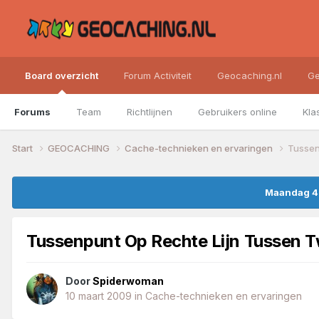
Board overzicht
Forum Activiteit
Geocaching.nl
Ge
Forums
Team
Richtlijnen
Gebruikers online
Kla
Start
GEOCACHING
Cache-technieken en ervaringen
Tussen
Maandag 4 
Tussenpunt Op Rechte Lijn Tussen 
Door
Spiderwoman
10 maart 2009
in
Cache-technieken en ervaringen