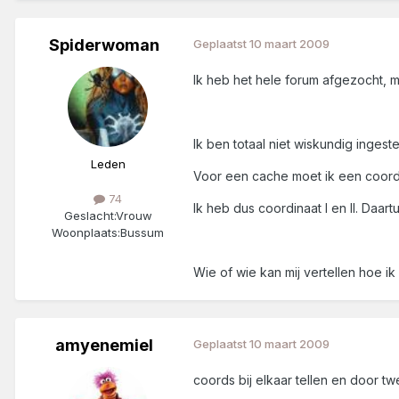
Spiderwoman
Geplaatst
10 maart 2009
Ik heb het hele forum afgezocht, m
Ik ben totaal niet wiskundig inges
Leden
Voor een cache moet ik een coordi
74
Ik heb dus coordinaat I en II. Daa
Geslacht:
Vrouw
Woonplaats:
Bussum
Wie of wie kan mij vertellen hoe i
amyenemiel
Geplaatst
10 maart 2009
coords bij elkaar tellen en door tw