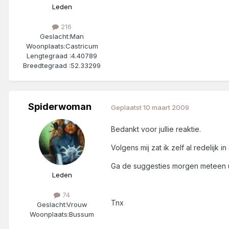
Leden
216
Geslacht:
Man
Woonplaats:
Castricum
Lengtegraad :
4.40789
Breedtegraad :
52.33299
Spiderwoman
Geplaatst
10 maart 2009
Bedankt voor jullie reaktie.
Volgens mij zat ik zelf al redelijk in
Ga de suggesties morgen meteen u
Leden
74
Tnx
Geslacht:
Vrouw
Woonplaats:
Bussum