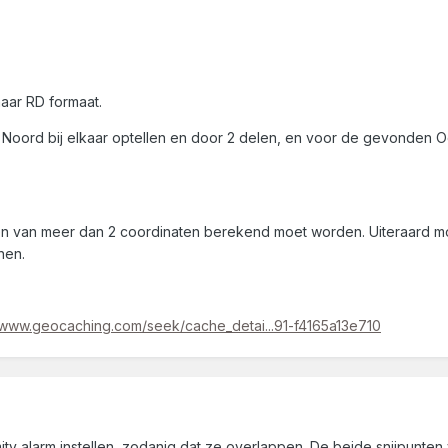
aar RD formaat.
Noord bij elkaar optellen en door 2 delen, en voor de gevonden Oo
n van meer dan 2 coordinaten berekend moet worden. Uiteraard moe
nen.
//www.geocaching.com/seek/cache_detai...91-f4165a13e710
ty alarm instellen, zodanig dat ze overlappen. De beide snijpunten v