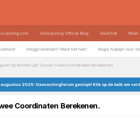
ocaching.com
Geocaching Official Blog
GeoChat
Meer
ssement
Inlogproblemen? Meld het hier!
Regio hulplijn voor st
punt Op Rechte Lijn Tussen Twee Coordinaten Berekenen.
augustus 2025: Geocachingforum gestopt! Klik op de balk om verde
Twee Coordinaten Berekenen.