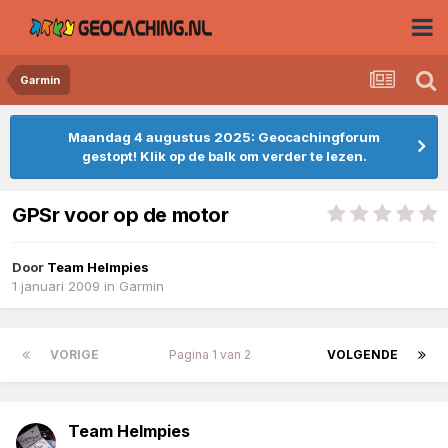
Garmin
Maandag 4 augustus 2025: Geocachingforum
gestopt! Klik op de balk om verder te lezen.
GPSr voor op de motor
Door
Team Helmpies
1 januari 2009
in
Garmin
VORIGE
Pagina 1 van 2
VOLGENDE
Team Helmpies