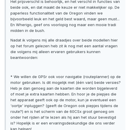
Het prijsverschil is behoorlijk, en het verschil in functies van
beide ook, en dat maakt de keuze er niet makkelijker op. De
paperless functionaliteit van de Oregon vinden we
bijvoorbeeld leuk en het geld best waard, maar geen must...
En Wherigo, geef ons voorlopig nog maar een mooie tradi
midden in de bush.
Nadat ik volgens mij alle draadjes over beide modellen hier
op het forum gelezen heb zit ik nog met een aantal vragen
die volgens mij alleen ervaren gebruikers kunnen
beantwoorden:
* We willen de GPSr ook voor navigatie (routeplanner) op de
motor gebruiken. Is dit mogelijk met (één van) beide versies?
Heb je dan genoeg aan de kaarten die worden bijgeleverd
of moet je extra kaarten hebben. En hoor je de piepjes die
het apparaat geeft ook op de motor, kun je eventueel een
'oortje' inpluggen? (geeft de Oregon ook piepjes tijdens de
route?) en is het scherm van de 60CSx groot genoeg om
onder het rijden af te lezen als hij aan het stuur bevestigd
is? Hopelijk is er een ervaringsdeskundige die ons verder
kan helpen!