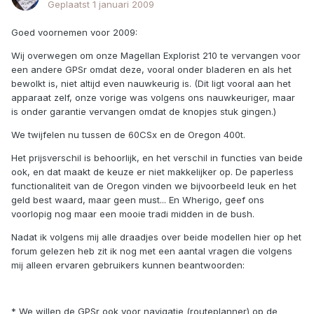
Geplaatst
1 januari 2009
Goed voornemen voor 2009:
Wij overwegen om onze Magellan Explorist 210 te vervangen voor
een andere GPSr omdat deze, vooral onder bladeren en als het
bewolkt is, niet altijd even nauwkeurig is. (Dit ligt vooral aan het
apparaat zelf, onze vorige was volgens ons nauwkeuriger, maar
is onder garantie vervangen omdat de knopjes stuk gingen.)
We twijfelen nu tussen de 60CSx en de Oregon 400t.
Het prijsverschil is behoorlijk, en het verschil in functies van beide
ook, en dat maakt de keuze er niet makkelijker op. De paperless
functionaliteit van de Oregon vinden we bijvoorbeeld leuk en het
geld best waard, maar geen must... En Wherigo, geef ons
voorlopig nog maar een mooie tradi midden in de bush.
Nadat ik volgens mij alle draadjes over beide modellen hier op het
forum gelezen heb zit ik nog met een aantal vragen die volgens
mij alleen ervaren gebruikers kunnen beantwoorden:
* We willen de GPSr ook voor navigatie (routeplanner) op de