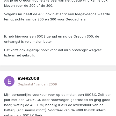
Als je de Oregon 400 iets te veel van het goede vind kan je ook
kiezen voor de 200 of de 300.
Volgens mij heeft de 400 ook niet echt een toegevoegde waarde
ten opzichte van de 200 en 300 voor Geocachers.
Ik heb hiervoor een 60CS gehad en nu de Oregon 300, de
ontvangst is vele malen beter.
Het komt ook eigenlijk nooit voor dat mijn ontvangst wegvalt
tijdens het gebruik.
eSeR2008
Geplaatst
1 januari 2009
Mijn persoonlijke voorkeur voor op de motor, een 60CSX. Zelf een
jaar met een GPS60CS door noorwegen gecrossed en ging goed
hoor, wat bij de 400T mij nadelig lijkt is de levensduur van de
batterij (accuaansluiting?). Voordeel van de 400t 850mb intern
geheugen, 60CSX 0mb