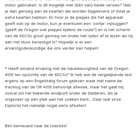
motor gebruiken. Is dit mogelijk met (één van) beide versies? Heb
je dan genoeg aan de kaarten die worden bijgeleverd of moet je
extra kaarten hebben. En hoor je de piepjes die het apparaat
geeft ook op de motor, kun je eventueel een 'oortje' inpluggen?
(geeft de Oregon ook piepjes tijdens de route?) en is het scherm
van de 60CSx groot genoeg om onder het rijden af te lezen als hij
aan het stuur bevestigd is? Hopelijk is er een
ervaringsdeskundige die ons verder kan helpen!
* Heeft iemand ervaring met de nauwkeurigheid van de Oregon
400t ten opzichte van de 60CSx? Ik heb wel de vergelijkende test
ergens op een Engelstalig forum gelezen waar met name de
tracklog van de OR 400t behoorlijk afweek, maar het gaat mij
vooral om het bekende eindpunt onder de bladeren, als je
ongeveer op één plek aan het zoeken bent... Daar laat onze
Explorist het namelijk nogal eens afweten!
Ben benieuwd naar de reacties!