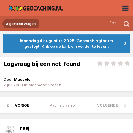
Algemene vragen
Maandag 4 augustus 2025: Geocachingforum
gestopt! Klik op de balk om verder te lezen.
Logvraag bij een not-found
Door
Macsels
7 juli 2008
in
Algemene vragen
VORIGE
Pagina 5 van 5
VOLGENDE
reej