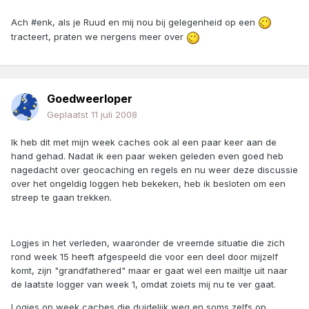
Ach #enk, als je Ruud en mij nou bij gelegenheid op een
tracteert, praten we nergens meer over
Goedweerloper
Geplaatst
11 juli 2008
Ik heb dit met mijn week caches ook al een paar keer aan de
hand gehad. Nadat ik een paar weken geleden even goed heb
nagedacht over geocaching en regels en nu weer deze discussie
over het ongeldig loggen heb bekeken, heb ik besloten om een
streep te gaan trekken.
Logjes in het verleden, waaronder de vreemde situatie die zich
rond week 15 heeft afgespeeld die voor een deel door mijzelf
komt, zijn "grandfathered" maar er gaat wel een mailtje uit naar
de laatste logger van week 1, omdat zoiets mij nu te ver gaat.
Logjes op week caches die duidelijk weg en soms zelfs op