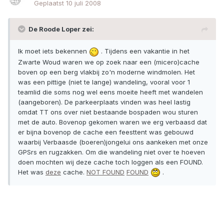
Geplaatst
10 juli 2008
De Roode Loper zei:
Ik moet iets bekennen
. Tijdens een vakantie in het
Zwarte Woud waren we op zoek naar een (micero)cache
boven op een berg vlakbij zo'n moderne windmolen. Het
was een pittige (niet te lange) wandeling, vooral voor 1
teamlid die soms nog wel eens moeite heeft met wandelen
(aangeboren). De parkeerplaats vinden was heel lastig
omdat TT ons over niet bestaande bospaden wou sturen
met de auto. Bovenop gekomen waren we erg verbaasd dat
er bijna bovenop de cache een feesttent was gebouwd
waarbij Verbaasde (boeren)jongelui ons aankeken met onze
GPSrs en rugzakken. Om die wandeling niet over te hoeven
doen mochten wij deze cache toch loggen als een FOUND.
Het was
deze
cache.
NOT FOUND
FOUND
.