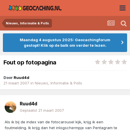
Nieuws, Informatie & Polls
Maandag 4 augustus 2025: Geocachingforum
gestopt! Klik op de balk om verder te lezen.
Fout op fotopagina
Door
Ruud4d
21 maart 2007
in
Nieuws, Informatie & Polls
Ruud4d
Geplaatst
21 maart 2007
Als ik bij de index van de fotocarousel kijk, krijg ik een
foutmelding. Ik krijg dan het inlogschermpje van Pentagram te