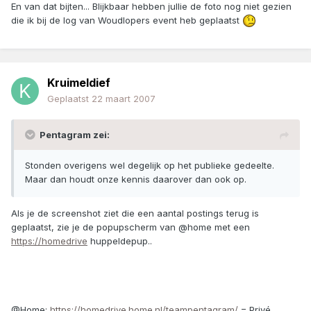
En van dat bijten... Blijkbaar hebben jullie de foto nog niet gezien
die ik bij de log van Woudlopers event heb geplaatst
Kruimeldief
Geplaatst
22 maart 2007
Pentagram zei:
Stonden overigens wel degelijk op het publieke gedeelte.
Maar dan houdt onze kennis daarover dan ook op.
Als je de screenshot ziet die een aantal postings terug is
geplaatst, zie je de popupscherm van @home met een
https://homedrive
huppeldepup..
@Home:
https://homedrive.home.nl/teampentagram/
= Privé