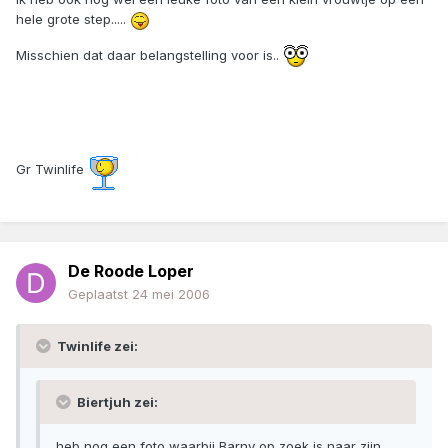
hele grote step.....
Misschien dat daar belangstelling voor is..
Gr Twinlife
De Roode Loper
Geplaatst
24 mei 2006
Twinlife zei:
Biertjuh zei:
heb nog een foto waarbij Barny op zoek is naar zijn