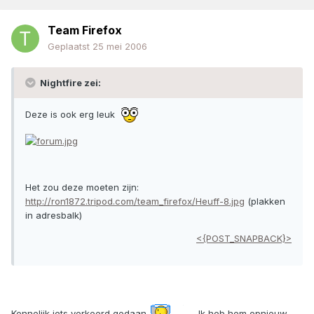
Team Firefox
Geplaatst
25 mei 2006
Nightfire zei:
Deze is ook erg leuk
Het zou deze moeten zijn:
http://ron1872.tripod.com/team_firefox/Heuff-8.jpg
(plakken
in adresbalk)
<{POST_SNAPBACK}>
Kennelijk iets verkeerd gedaan
Ik heb hem opnieuw