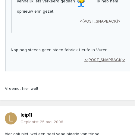
Kennelijk iets verkeerd gedaan
Ik heb hem
opnieuw erin gezet.
<{POST_SNAPBACK}>
Nop nog steeds geen steen fabriek Heufe in Vuren
<{POST_SNAPBACK}>
Vreemd, hier wel!
leip11
Geplaatst
25 mei 2006
hier ook niet. wel een heel vaag plaatje van tripod.