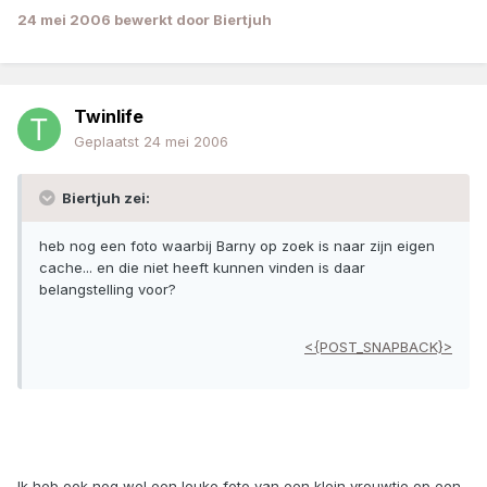
24 mei 2006
bewerkt door Biertjuh
Twinlife
Geplaatst
24 mei 2006
Biertjuh zei:
heb nog een foto waarbij Barny op zoek is naar zijn eigen
cache... en die niet heeft kunnen vinden is daar
belangstelling voor?
<{POST_SNAPBACK}>
Ik heb ook nog wel een leuke foto van een klein vrouwtje op een